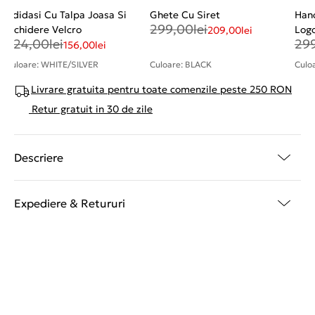
Adidasi Cu Talpa Joasa Si
Ghete Cu Siret
Hano
299,00
lei
Inchidere Velcro
Log
209,00
lei
224,00
lei
29
156,00
lei
Culoare: WHITE/SILVER
Culoare: BLACK
Culo
Livrare gratuita pentru toate comenzile peste 250 RON
Retur gratuit in 30 de zile
Descriere
Expediere & Retururi