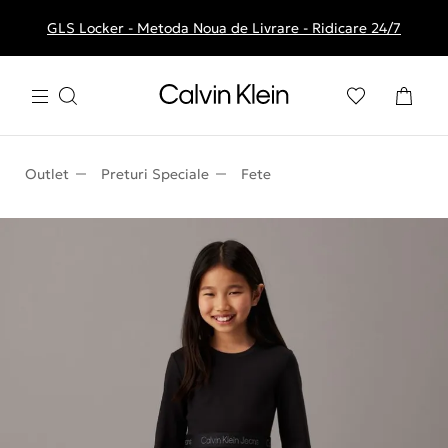
GLS Locker - Metoda Noua de Livrare - Ridicare 24/7
Livrare gratuita la comenzile de peste 250 RON
Outlet
Preturi Speciale
Fete