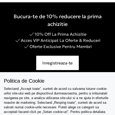
Bucura-te de 10% reducere la prima
achizitie
10% Off La Prima Achizitie
Acces VIP Anticipat La Oferte & Reduceri
Oferte Exclusive Pentru Membri
Inregistreaza-te
Politica de Cookie
Selectand „Accept toate”, sunteti de acord cu salvarea tuturor cookie-
Asistenta
urilor site-ului web pe dispozitivul dumneavoastra, pentru a imbunatati
navigarea pe site, a analiza utilizarea site-ului si a ne ajuta in eforturile
Colectii
noastre de marketing. Selectand „Resping toate”, sunteti de acord sa
salvati numai cookie-urile necesare. Puteti alege ce categorii sa
acceptati facand click pe „Setari cookie-uri”. Pentru politica detaliata
Tips & Guides