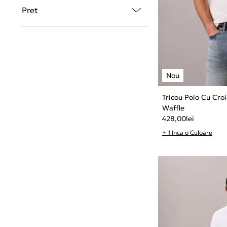
Pret
Tricou Polo Cu Croi
Waffle
428,00
lei
+ 1 Inca o Culoare