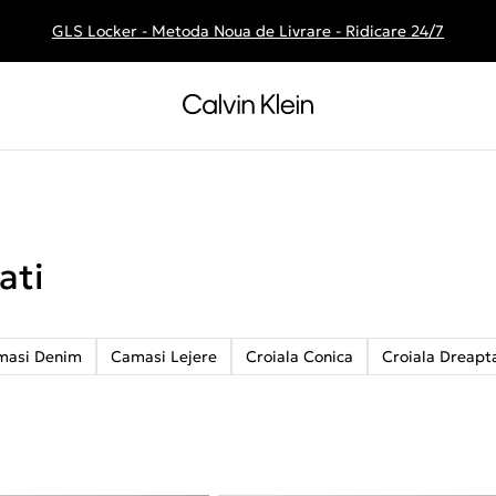
GLS Locker - Metoda Noua de Livrare - Ridicare 24/7
Livrare gratuita la comenzile de peste 250 RON
ati
masi Denim
Camasi Lejere
Croiala Conica
Croiala Dreapt