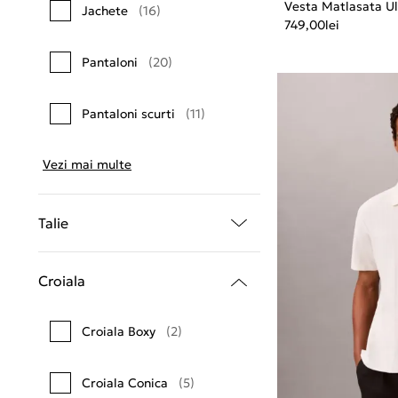
Vesta Matlasata Ul
Jachete
(16)
749,00
lei
Pantaloni
(20)
Pantaloni scurti
(11)
Vezi mai multe
Talie
Croiala
Croiala Boxy
(2)
Croiala Conica
(5)