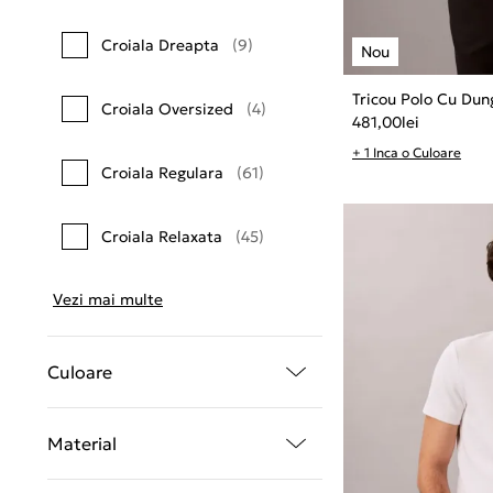
Croiala Dreapta
(9)
Tricou Polo Cu Dun
Croiala Oversized
(4)
481,00
lei
+ 1 Inca o Culoare
Croiala Regulara
(61)
Croiala Relaxata
(45)
Vezi mai multe
Culoare
Material