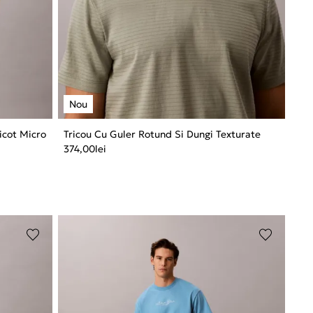
ricot Micro
Tricou Cu Guler Rotund Si Dungi Texturate
374,00
lei