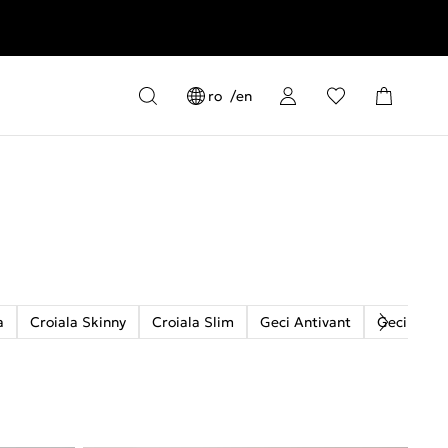
ro
en
a
Croiala Skinny
Croiala Slim
Geci Antivant
Geci Matl