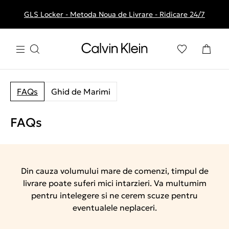
GLS Locker - Metoda Noua de Livrare - Ridicare 24/7
Livrare gratuita la comenzile de peste 250 RON
FAQs
Ghid de Marimi
FAQs
Din cauza volumului mare de comenzi, timpul de
livrare poate suferi mici intarzieri. Va multumim
pentru intelegere si ne cerem scuze pentru
eventualele neplaceri.