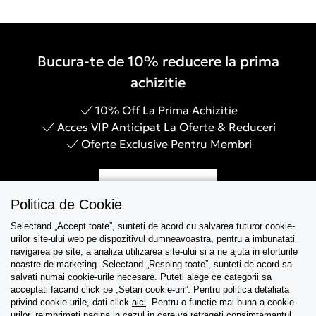
Bucura-te de 10% reducere la prima
achizitie
10% Off La Prima Achizitie
Acces VIP Anticipat La Oferte & Reduceri
Oferte Exclusive Pentru Membri
Inregistreaza-te
Politica de Cookie
Selectand „Accept toate”, sunteti de acord cu salvarea tuturor cookie-
urilor site-ului web pe dispozitivul dumneavoastra, pentru a imbunatati
navigarea pe site, a analiza utilizarea site-ului si a ne ajuta in eforturile
Asistenta
noastre de marketing. Selectand „Resping toate”, sunteti de acord sa
salvati numai cookie-urile necesare. Puteti alege ce categorii sa
acceptati facand click pe „Setari cookie-uri”. Pentru politica detaliata
Colectii
privind cookie-urile, dati click
aici
. Pentru o functie mai buna a cookie-
urilor, reimprimati pagina in cazul in care va retrageti consimtamantul.