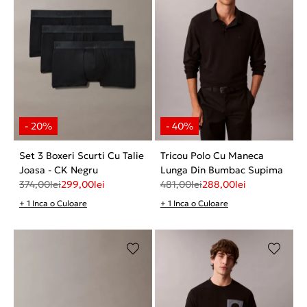
Set 3 Boxeri Scurti Cu Talie
Tricou Polo Cu Maneca
Joasa - CK Negru
Lunga Din Bumbac Supima
374,00
lei
299,00
lei
481,00
lei
288,00
lei
+ 1 Inca o Culoare
+ 1 Inca o Culoare