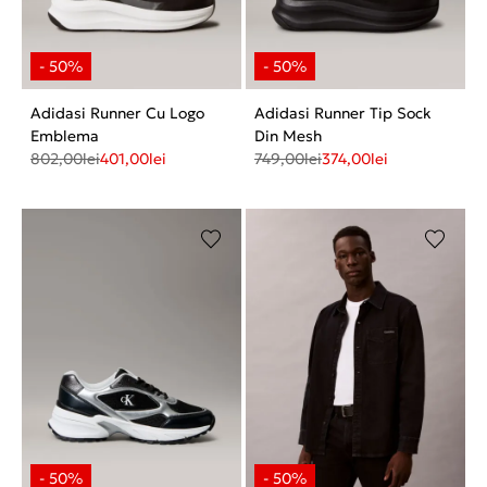
Adidasi Runner Cu Logo
Adidasi Runner Tip Sock
Emblema
Din Mesh
802,00
lei
401,00
lei
749,00
lei
374,00
lei