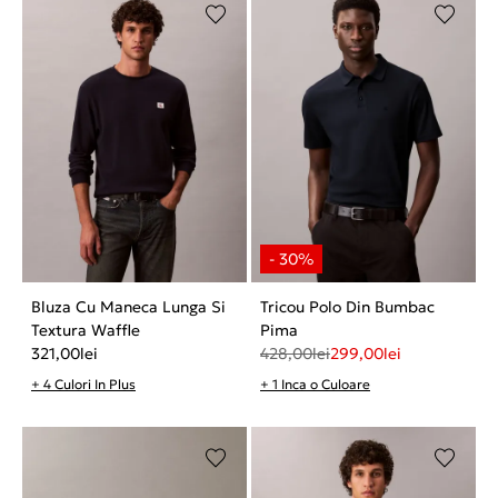
Bluza Cu Maneca Lunga Si
Tricou Polo Din Bumbac
Textura Waffle
Pima
321,00
lei
428,00
lei
299,00
lei
+ 4 Culori In Plus
+ 1 Inca o Culoare