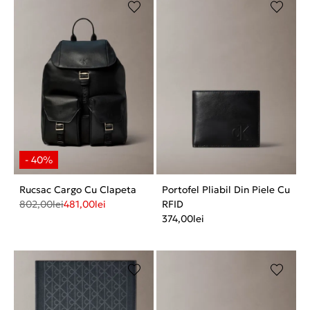
Rucsac Cargo Cu Clapeta
Portofel Pliabil Din Piele Cu
802,00
lei
481,00
lei
RFID
374,00
lei