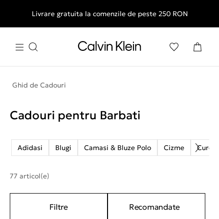
Livrare gratuita la comenzile de peste 250 RON
Ghid de Cadouri
Cadouri pentru Barbati
Adidasi
Blugi
Camasi & Bluze Polo
Cizme
Curele
77 articol(e)
Filtre
Recomandate