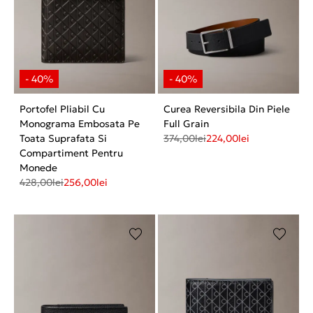
Portofel Pliabil Cu
Curea Reversibila Din Piele
Monograma Embosata Pe
Full Grain
Toata Suprafata Si
374,00
lei
224,00
lei
Compartiment Pentru
Monede
428,00
lei
256,00
lei