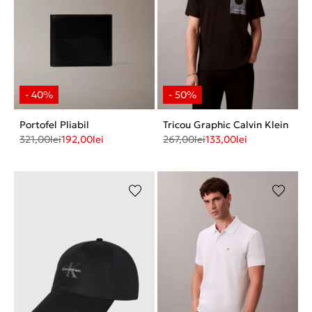
Portofel Pliabil
Tricou Graphic Calvin Klein
321,00
lei
192,00
lei
267,00
lei
133,00
lei