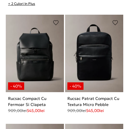
+ 2 Culori In Plus
Rucsac Compact Cu
Rucsac Patrat Compact Cu
Fermoar Si Clapeta
Textura Micro Pebble
909,00
lei
545,00
lei
909,00
lei
545,00
lei