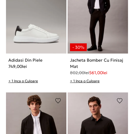
Adidasi Din Piele
Jacheta Bomber Cu Finisaj
749,00
lei
Mat
802,00
lei
561,00
lei
+ 1 Inca o Culoare
+ 1 Inca o Culoare