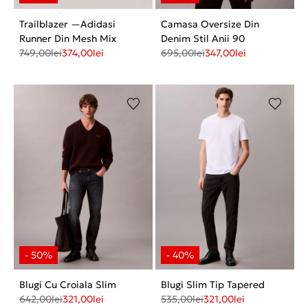
Trailblazer —Adidasi
Camasa Oversize Din
Runner Din Mesh Mix
Denim Stil Anii 90
749,00
lei
374,00
lei
695,00
lei
347,00
lei
Blugi Cu Croiala Slim
Blugi Slim Tip Tapered
642,00
lei
321,00
lei
535,00
lei
321,00
lei