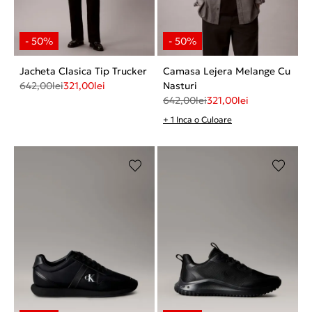
Jacheta Clasica Tip Trucker
Camasa Lejera Melange Cu
642,00
lei
321,00
lei
Nasturi
642,00
lei
321,00
lei
+ 1 Inca o Culoare