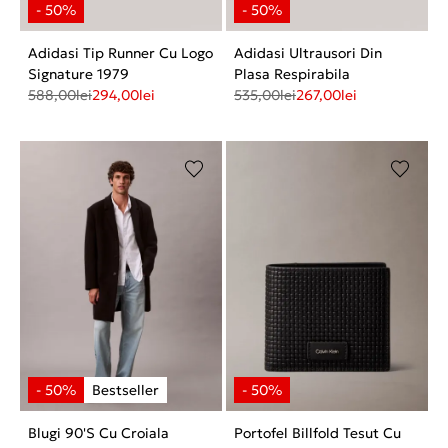
Adidasi Tip Runner Cu Logo
Adidasi Ultrausori Din
Signature 1979
Plasa Respirabila
588,00
lei
294,00
lei
535,00
lei
267,00
lei
Blugi 90'S Cu Croiala
Portofel Billfold Tesut Cu