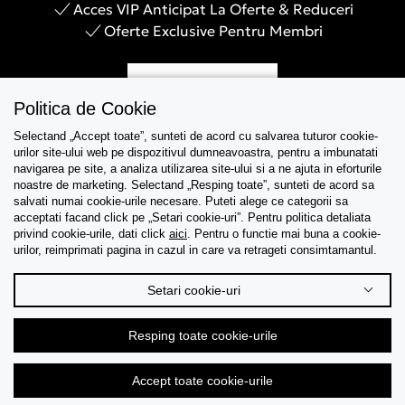
Acces VIP Anticipat La Oferte & Reduceri
Oferte Exclusive Pentru Membri
Inregistreaza-te
Politica de Cookie
Selectand „Accept toate”, sunteti de acord cu salvarea tuturor cookie-
urilor site-ului web pe dispozitivul dumneavoastra, pentru a imbunatati
navigarea pe site, a analiza utilizarea site-ului si a ne ajuta in eforturile
Asistenta
noastre de marketing. Selectand „Resping toate”, sunteti de acord sa
salvati numai cookie-urile necesare. Puteti alege ce categorii sa
acceptati facand click pe „Setari cookie-uri”. Pentru politica detaliata
Colectii
privind cookie-urile, dati click
aici
. Pentru o functie mai buna a cookie-
urilor, reimprimati pagina in cazul in care va retrageti consimtamantul.
Tips & Guides
Setari cookie-uri
Despre noi
Resping toate cookie-urile
Limba
Accept toate cookie-urile