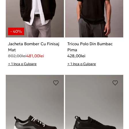
Jacheta Bomber Cu Finisaj
Tricou Polo Din Bumbac
Mat
Pima
802,00
lei
481,00
lei
428,00
lei
+ 1 Inca o Culoare
+ 1 Inca o Culoare