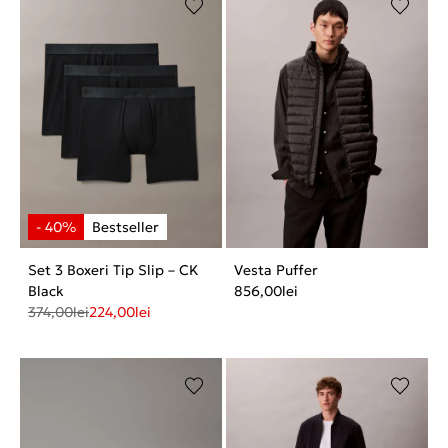
Set 3 Boxeri Tip Slip – CK
Vesta Puffer
Black
856,00
lei
374,00
lei
224,00
lei