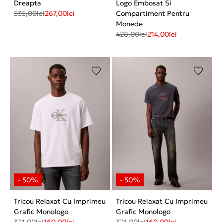
Dreapta
Logo Embosat Si
535,00
lei
267,00
lei
Compartiment Pentru
Monede
428,00
lei
214,00
lei
Tricou Relaxat Cu Imprimeu
Tricou Relaxat Cu Imprimeu
Grafic Monologo
Grafic Monologo
321,00
lei
160,00
lei
321,00
lei
160,00
lei