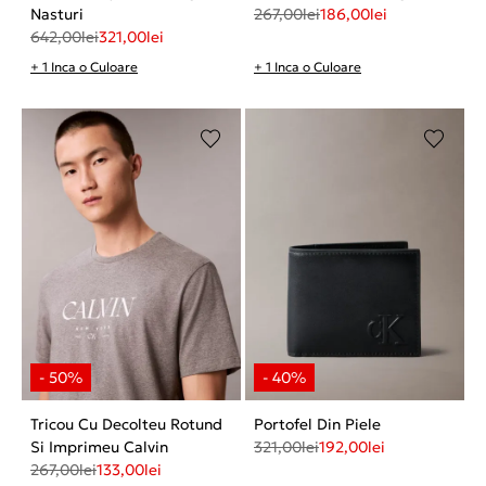
Nasturi
267,00
lei
186,00
lei
642,00
lei
321,00
lei
+ 1 Inca o Culoare
+ 1 Inca o Culoare
Tricou Cu Decolteu Rotund
Portofel Din Piele
Si Imprimeu Calvin
321,00
lei
192,00
lei
267,00
lei
133,00
lei