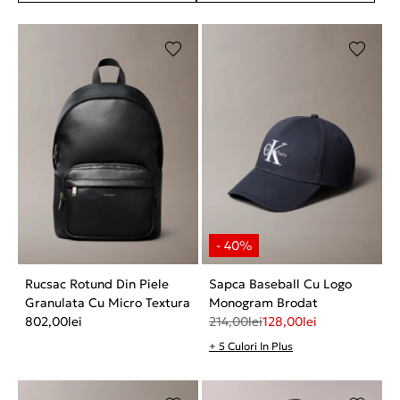
Rucsac Rotund Din Piele
Sapca Baseball Cu Logo
Granulata Cu Micro Textura
Monogram Brodat
802,00
lei
214,00
lei
128,00
lei
+ 5 Culori In Plus