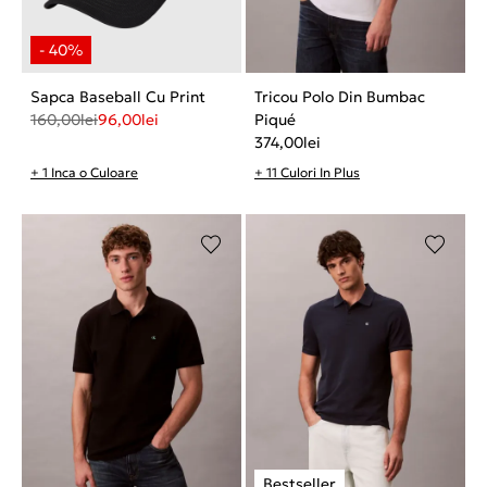
Sapca Baseball Cu Print
Tricou Polo Din Bumbac
160,00
lei
96,00
lei
Piqué
374,00
lei
+ 1 Inca o Culoare
+ 11 Culori In Plus