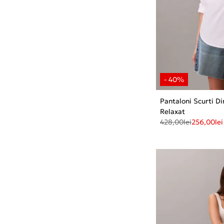
Pantaloni Scurti D
Relaxat
428,00
lei
256,00
lei