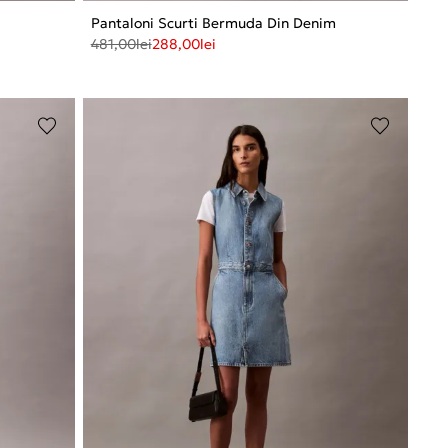
Pantaloni Scurti Bermuda Din Denim
481,00
lei
288,00
lei