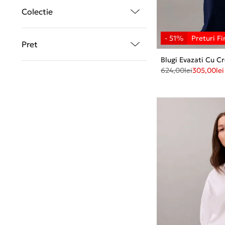
Colectie
Pret
Blugi Evazati Cu Cr
624,00
lei
305,00
lei