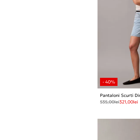
Pantaloni Scurti D
535,00
lei
321,00
lei