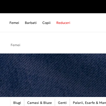
Femei
Barbati
Copii
Reduceri
Femei
Blugi
Camasi & Bluze
Genti
Palarii, Esarfe & Man