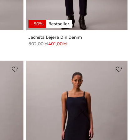
Jacheta Lejera Din Denim
802,00
lei
401,00
lei