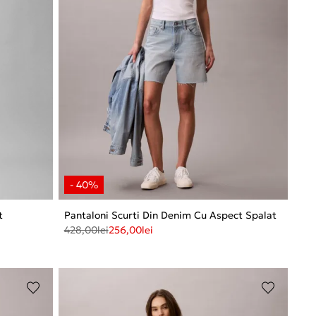
t
Pantaloni Scurti Din Denim Cu Aspect Spalat
428,00
lei
256,00
lei