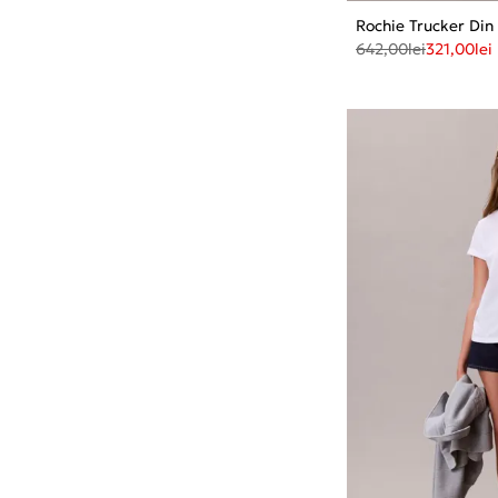
Rochie Trucker Di
642,00
lei
321,00
lei