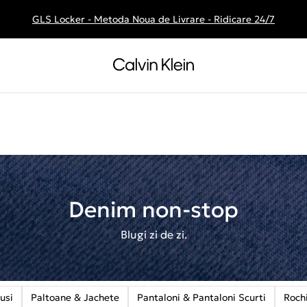
GLS Locker - Metoda Noua de Livrare - Ridicare 24/7
Livrare gratuita la comenzile de peste 250 RON
Denim non-stop
Blugi zi de zi.
usi
Paltoane & Jachete
Pantaloni & Pantaloni Scurti
Rochi