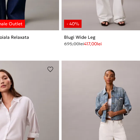
oiala Relaxata
Blugi Wide Leg
695,00
lei
417,00
lei