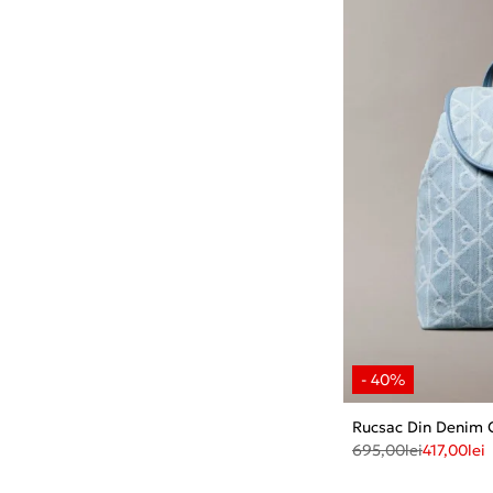
Rucsac Din Denim 
695,00
lei
417,00
lei