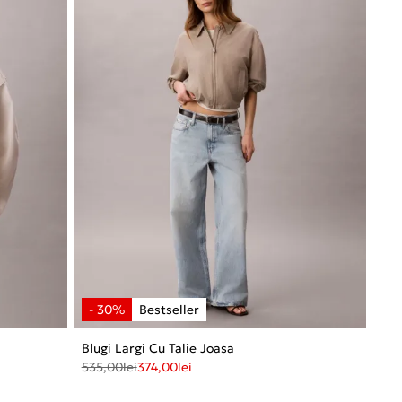
Blugi Largi Cu Talie Joasa
535,00
lei
374,00
lei