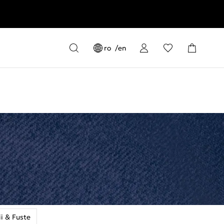
ro
en
i & Fuste