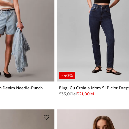
in Denim Needle-Punch
Blugi Cu Croiala Mom Si Picior Drep
535,00
lei
321,00
lei