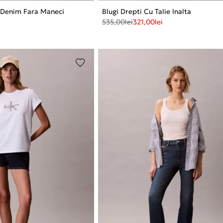
n Denim Fara Maneci
Blugi Drepti Cu Talie Inalta
535,00
lei
321,00
lei