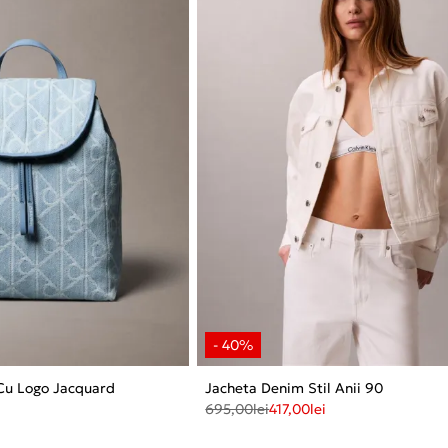
Cu Logo Jacquard
Jacheta Denim Stil Anii 90
695,00
lei
417,00
lei