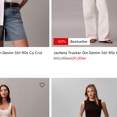
in Denim Stil 90s Cu Croi
Jacheta Trucker Din Denim Stil 90s 
802,00
lei
401,00
lei