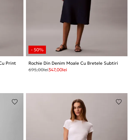
Cu Print
Rochie Din Denim Moale Cu Bretele Subtiri
695,00
lei
347,00
lei