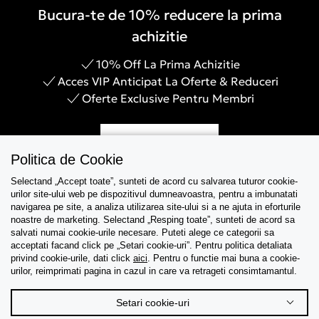
Bucura-te de 10% reducere la prima
achizitie
10% Off La Prima Achizitie
Acces VIP Anticipat La Oferte & Reduceri
Oferte Exclusive Pentru Membri
Inregistreaza-te
Politica de Cookie
Selectand „Accept toate”, sunteti de acord cu salvarea tuturor cookie-
urilor site-ului web pe dispozitivul dumneavoastra, pentru a imbunatati
navigarea pe site, a analiza utilizarea site-ului si a ne ajuta in eforturile
Asistenta
noastre de marketing. Selectand „Resping toate”, sunteti de acord sa
salvati numai cookie-urile necesare. Puteti alege ce categorii sa
acceptati facand click pe „Setari cookie-uri”. Pentru politica detaliata
Colectii
privind cookie-urile, dati click
aici
. Pentru o functie mai buna a cookie-
urilor, reimprimati pagina in cazul in care va retrageti consimtamantul.
Tips & Guides
Setari cookie-uri