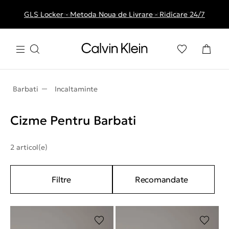
GLS Locker - Metoda Noua de Livrare - Ridicare 24/7
Livrare gratuita la comenzile de peste 250 RON
Barbati
Incaltaminte
Cizme Pentru Barbati
2 articol(e)
Filtre
Recomandate