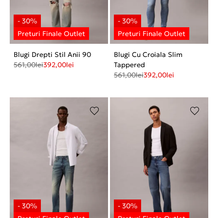
Blugi Drepti Stil Anii 90
Blugi Cu Croiala Slim
561,00
lei
392,00
lei
Tappered
561,00
lei
392,00
lei