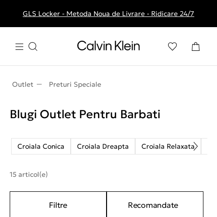
GLS Locker - Metoda Noua de Livrare - Ridicare 24/7
Livrare gratuita la comenzile de peste 250 RON
Outlet
Preturi Speciale
Blugi Outlet Pentru Barbati
Croiala Conica
Croiala Dreapta
Croiala Relaxata
Cr
15 articol(e)
Filtre
Recomandate