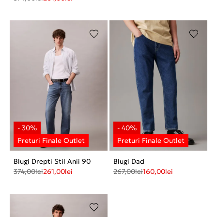
Blugi Drepti Stil Anii 90
Blugi Dad
374,00
lei
261,00
lei
267,00
lei
160,00
lei