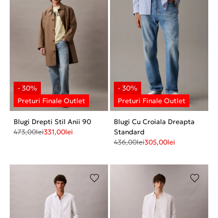
Blugi Drepti Stil Anii 90
Blugi Cu Croiala Dreapta
473,00
lei
331,00
lei
Standard
436,00
lei
305,00
lei