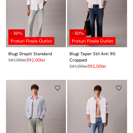
Blugi Drepti Standard
Blugi Taper Stil Anii 90
561,00
lei
392,00
lei
Cropped
561,00
lei
392,00
lei