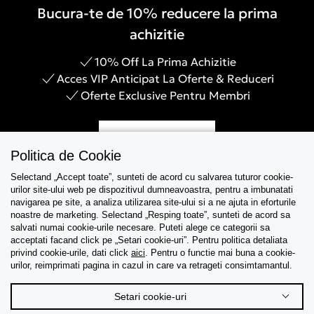
Bucura-te de 10% reducere la prima
achizitie
10% Off La Prima Achizitie
Acces VIP Anticipat La Oferte & Reduceri
Oferte Exclusive Pentru Membri
Inregistreaza-te
Politica de Cookie
Selectand „Accept toate”, sunteti de acord cu salvarea tuturor cookie-
urilor site-ului web pe dispozitivul dumneavoastra, pentru a imbunatati
navigarea pe site, a analiza utilizarea site-ului si a ne ajuta in eforturile
Asistenta
noastre de marketing. Selectand „Resping toate”, sunteti de acord sa
salvati numai cookie-urile necesare. Puteti alege ce categorii sa
acceptati facand click pe „Setari cookie-uri”. Pentru politica detaliata
Colectii
privind cookie-urile, dati click
aici
. Pentru o functie mai buna a cookie-
urilor, reimprimati pagina in cazul in care va retrageti consimtamantul.
Tips & Guides
Setari cookie-uri