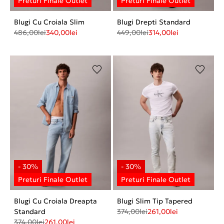
Blugi Cu Croiala Slim
Blugi Drepti Standard
486,00
lei
340,00
lei
449,00
lei
314,00
lei
Blugi Cu Croiala Dreapta
Blugi Slim Tip Tapered
Standard
374,00
lei
261,00
lei
374,00
lei
261,00
lei