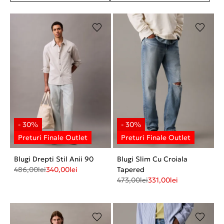
Blugi Drepti Stil Anii 90
Blugi Slim Cu Croiala
486,00
lei
340,00
lei
Tapered
473,00
lei
331,00
lei