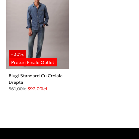
Blugi Standard Cu Croiala
Drepta
561,00
lei
392,00
lei