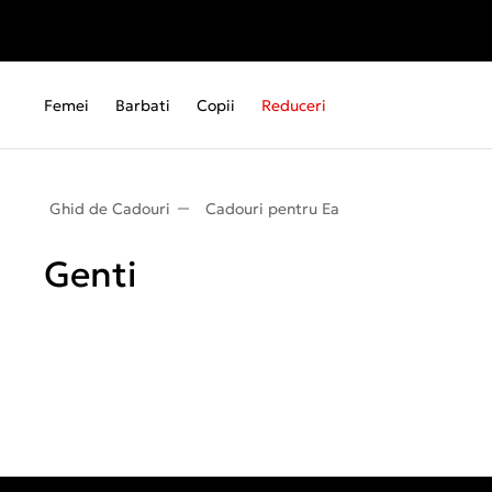
Femei
Barbati
Copii
Reduceri
Ghid de Cadouri
Cadouri pentru Ea
Genti