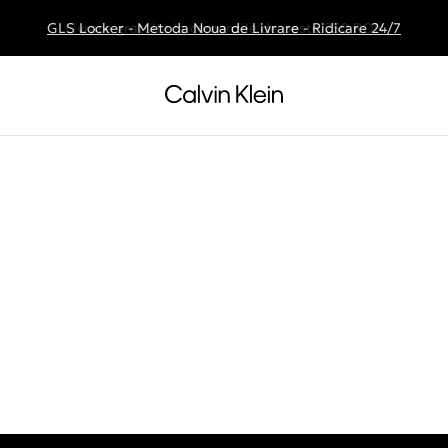
GLS Locker - Metoda Noua de Livrare - Ridicare 24/7
Livrare gratuita la comenzile de peste 250 RON