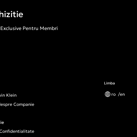
izitie
 Exclusive Pentru Membri
Limba
ro
en
in Klein
 despre Companie
ie
 Confidentialitate