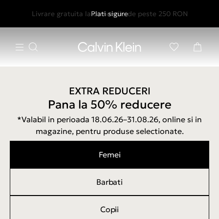
GLS Locker - Metoda Noua de Livrare - Ridicare 24/7
Livrare gratuita la comenzile de peste 250 RON
Retur gratuit in termen de 30 de zile
Plati sigure
EXTRA REDUCERI
Pana la 50% reducere
*Valabil in perioada 18.06.26–31.08.26, online si in
magazine, pentru produse selectionate.
Femei
Barbati
Copii