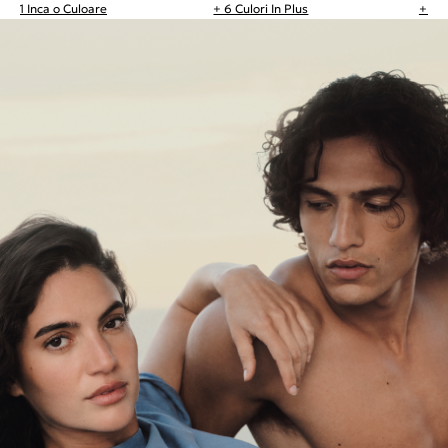
+ 1 Inca o Culoare
+ 6 Culori In Plus
+ 4 C