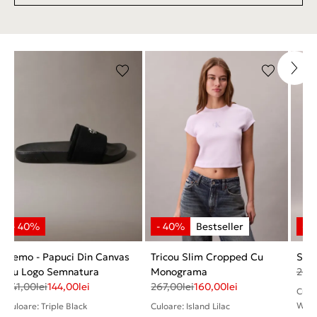
Nemo - Papuci Din Canvas
Tricou Slim Cropped Cu
Slip
Cu Logo Semnatura
Monograma
267
241,00
lei
144,00
lei
267,00
lei
160,00
lei
Culo
W WH
Culoare: Triple Black
Culoare: Island Lilac