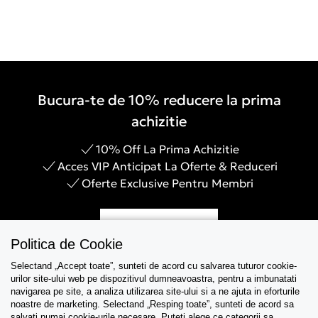
Bucura-te de 10% reducere la prima
achizitie
10% Off La Prima Achizitie
Acces VIP Anticipat La Oferte & Reduceri
Oferte Exclusive Pentru Membri
Inregistreaza-te
Politica de Cookie
Selectand „Accept toate”, sunteti de acord cu salvarea tuturor cookie-
urilor site-ului web pe dispozitivul dumneavoastra, pentru a imbunatati
navigarea pe site, a analiza utilizarea site-ului si a ne ajuta in eforturile
Asistenta
noastre de marketing. Selectand „Resping toate”, sunteti de acord sa
salvati numai cookie-urile necesare. Puteti alege ce categorii sa