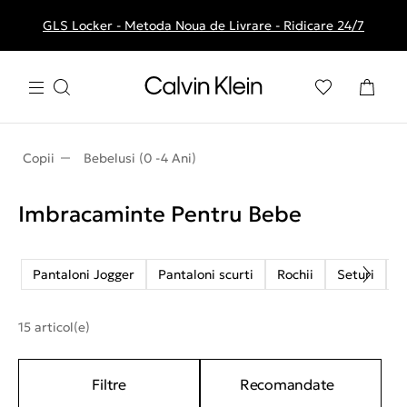
GLS Locker - Metoda Noua de Livrare - Ridicare 24/7
Livrare gratuita la comenzile de peste 250 RON
Copii
Bebelusi (0 -4 Ani)
Imbracaminte Pentru Bebe
Pantaloni Jogger
Pantaloni scurti
Rochii
Seturi
T
15 articol(e)
Filtre
Recomandate