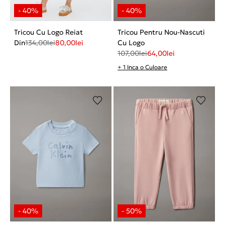
Tricou Cu Logo Reiat
Tricou Pentru Nou-Nascuti
Din
134,00
lei
80,00
lei
Cu Logo
107,00
lei
64,00
lei
+ 1 Inca o Culoare