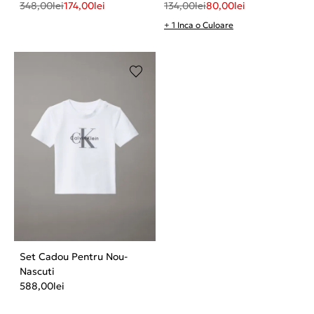
348,00
lei
174,00
lei
134,00
lei
80,00
lei
+ 1 Inca o Culoare
Set Cadou Pentru Nou-
Nascuti
588,00
lei