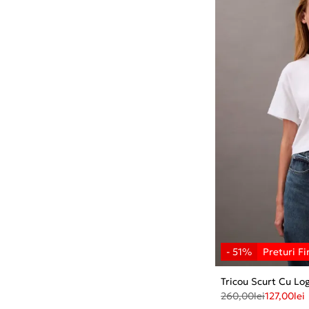
Tricou Scurt Cu Lo
260,00
lei
127,00
lei