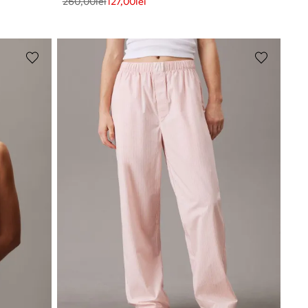
260,00
lei
127,00
lei