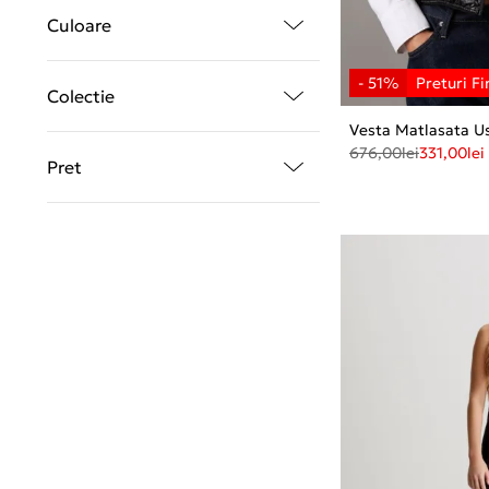
Culoare
Colectie
Vesta Matlasata Us
676,00
lei
331,00
lei
Pret