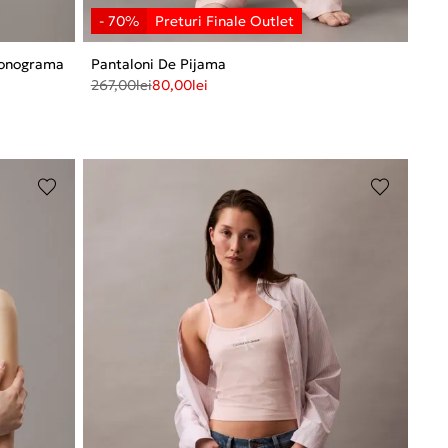
Monograma
Pantaloni De Pijama
267,00
lei
80,00
lei