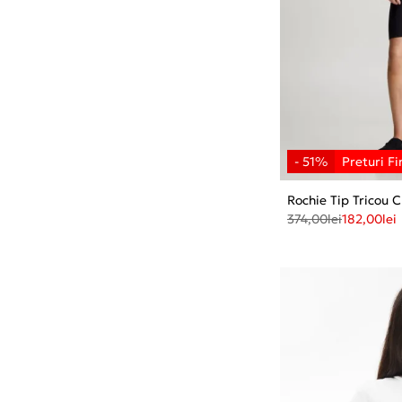
Rochie Tip Tricou 
374,00
lei
182,00
lei