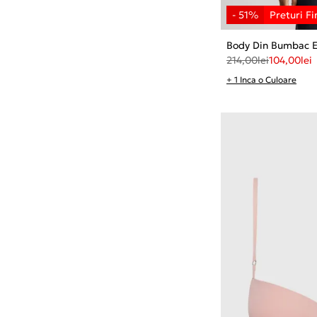
Body Din Bumbac E
214,00
lei
104,00
lei
+ 1 Inca o Culoare