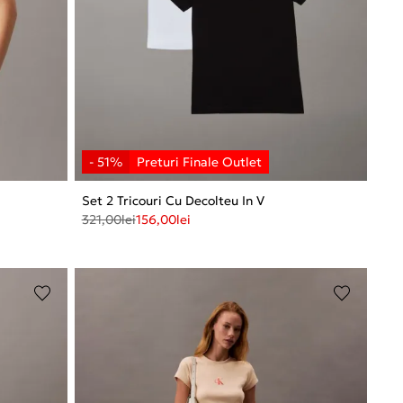
Set 2 Tricouri Cu Decolteu In V
321,00
lei
156,00
lei