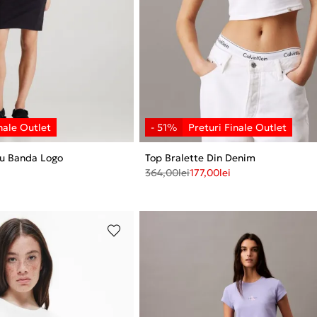
Cu Banda Logo
Top Bralette Din Denim
364,00
lei
177,00
lei