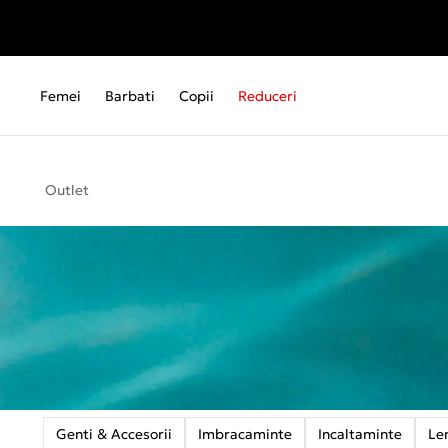
Femei
Barbati
Copii
Reduceri
Outlet
Genti & Accesorii
Imbracaminte
Incaltaminte
Le