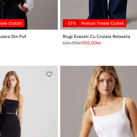
oara Din Puf
Blugi Evazati Cu Croiala Relaxata
624,00
lei
305,00
lei