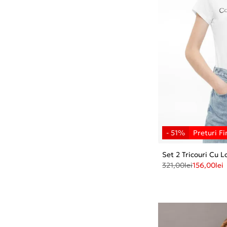
Set 2 Tricouri Cu 
321,00
lei
156,00
lei