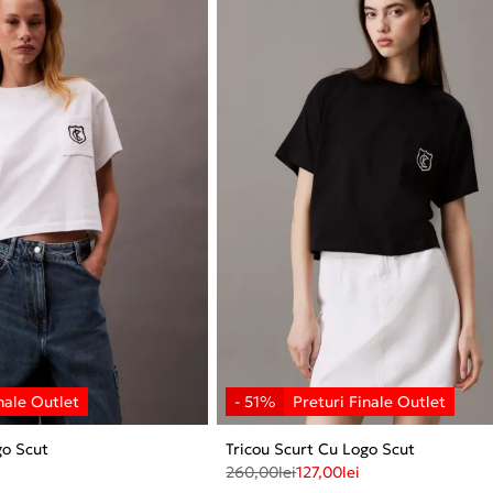
go Scut
Tricou Scurt Cu Logo Scut
260,00
lei
127,00
lei