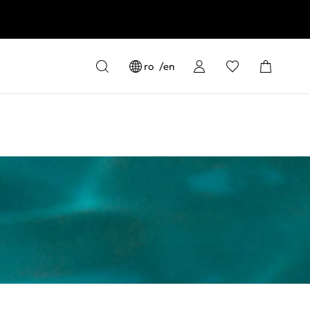
ro
en