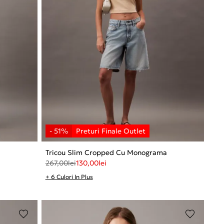
a
Tricou Slim Cropped Cu Monograma
267,00
lei
130,00
lei
+ 6 Culori In Plus