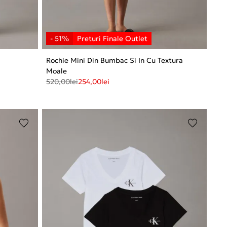
Rochie Mini Din Bumbac Si In Cu Textura
Moale
520,00
lei
254,00
lei