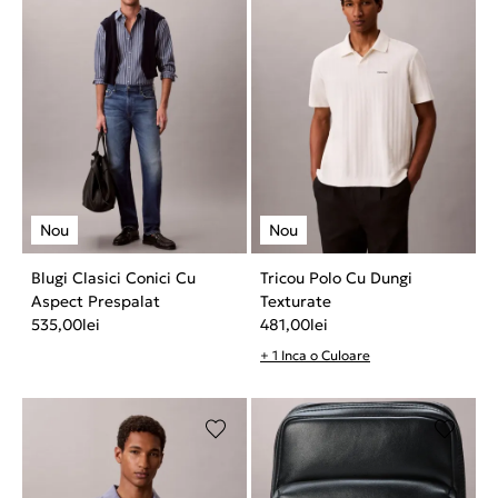
Blugi Clasici Conici Cu
Tricou Polo Cu Dungi
Aspect Prespalat
Texturate
535,00
lei
481,00
lei
+ 1 Inca o Culoare