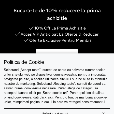
Bucura-te de 10% reducere la prima
achizitie
10% Off La Prima Achizitie
Acces VIP Anticipat La Oferte & Reduceri
Oferte Exclusive Pentru Membri
Inregistreaza-te
Politica de Cookie
Selectand „Accept toate”, sunteti de acord cu salvarea tuturor cookie-
urilor site-ului web pe dispozitivul dumneavoastra, pentru a imbunatati
navigarea pe site, a analiza utilizarea site-ului si a ne ajuta in eforturile
Asistenta
noastre de marketing. Selectand „Resping toate”, sunteti de acord sa
salvati numai cookie-urile necesare. Puteti alege ce categorii sa
acceptati facand click pe „Setari cookie-uri”. Pentru politica detaliata
Colectii
privind cookie-urile, dati click
aici
. Pentru o functie mai buna a cookie-
urilor, reimprimati pagina in cazul in care va retrageti consimtamantul.
Tips & Guides
Setari cookie-uri