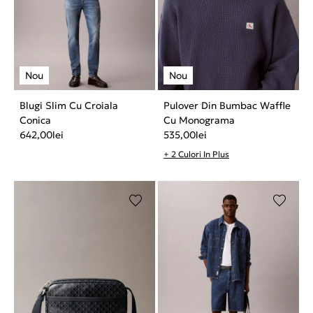
Blugi Slim Cu Croiala
Pulover Din Bumbac Waffle
Conica
Cu Monograma
642,00
lei
535,00
lei
+ 2 Culori In Plus