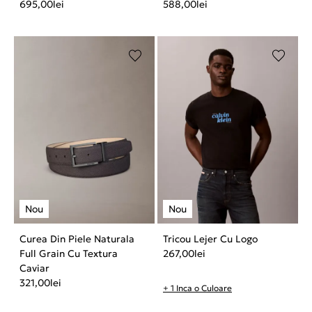
695,00
lei
588,00
lei
Curea Din Piele Naturala
Tricou Lejer Cu Logo
Full Grain Cu Textura
267,00
lei
Caviar
321,00
lei
+ 1 Inca o Culoare