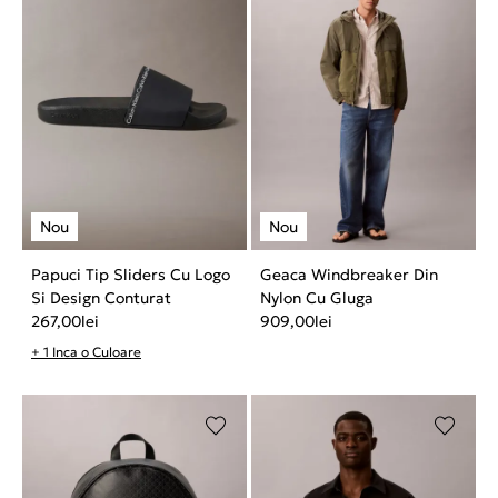
Papuci Tip Sliders Cu Logo
Geaca Windbreaker Din
Si Design Conturat
Nylon Cu Gluga
267,00
lei
909,00
lei
+ 1 Inca o Culoare