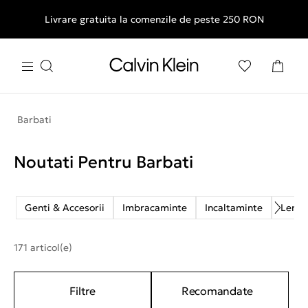
Livrare gratuita la comenzile de peste 250 RON
Barbati
Noutati Pentru Barbati
Genti & Accesorii
Imbracaminte
Incaltaminte
Lenje
171 articol(e)
Filtre
Recomandate