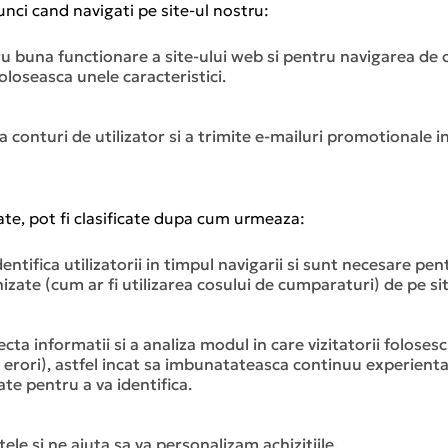
tunci cand navigati pe site-ul nostru:
u buna functionare a site-ului web si pentru navigarea de ca
oloseasca unele caracteristici.
a conturi de utilizator si a trimite e-mailuri promotionale in
tate, pot fi clasificate dupa cum urmeaza:
dentifica utilizatorii in timpul navigarii si sunt necesare pe
rnizate (cum ar fi utilizarea cosului de cumparaturi) de pe si
ecta informatii si a analiza modul in care vizitatorii folosesc
 cu erori), astfel incat sa imbunatateasca continuu experien
te pentru a va identifica.
tele si ne ajuta sa va personalizam achizitiile.