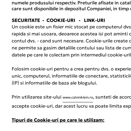
numele produsului respectiv. Preturile afisate in cata
care sunt disponibile in depozitul Companiei, in timp c
SECURITATE - COOKIE-URI - LINK-URI
Un cookie este un fisier mic stocat pe computerul dvs.
rapida si mai usoara, deoarece acestea isi pot aminti da
contul dvs. - cand sunt necesare. Cookie-urile create 
ne permite sa gasim detaliile contului sau lista de cum
datele pe care le colectam prin intermediul cookie-urilo
Folosim cookie-uri pentru a crea pentru dvs. o experien
unic, computerul, informatiile de conectare, statisticile
(IP) si informatiile de baza ale blogului.
Prin utilizarea site-ului
, sunteti de acor
www.calvinklein.ro
accepte cookie-uri, dar acest lucru va poate limita ex
Tipuri de Cookie-uri pe care le utiliz
am
: