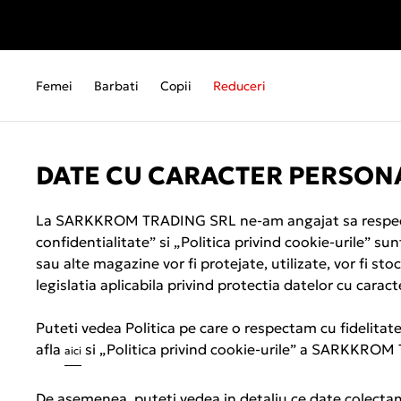
Femei
Barbati
Copii
Reduceri
DATE CU CARACTER PERSON
La SARKKROM TRADING SRL ne-am angajat sa respectam 
confidentialitate” si „Politica privind cookie-urile” s
sau alte magazine vor fi protejate, utilizate, vor fi st
legislatia aplicabila privind protectia datelor cu car
Puteti vedea Politica pe care o respectam cu fidelita
afla
si „Politica privind cookie-urile” a SARKKROM
aici
De asemenea, puteti vedea in detaliu ce date colectam, 