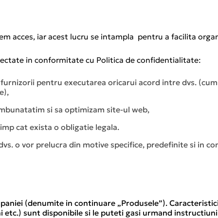
em acces, iar acest lucru se intampla pentru a facilita organ
lectate in conformitate cu Politica de confidentialitate:
urnizorii pentru executarea oricarui acord intre dvs. (cum ar f
e),
a imbunatatim si sa optimizam site-ul web,
imp cat exista o obligatie legala.
vs. o vor prelucra din motive specifice, predefinite si in con
iei (denumite in continuare „Produsele”). Caracteristicile
ni etc.) sunt disponibile si le puteti gasi urmand instructiu