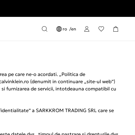
ro
en
a pe care ne-o acordati. „Politica de
 calvinklein.ro (denumit in continuare „site-ul web”)
i si furnizarea de servicii, intotdeauna compatibil cu
 confidentialitate” a SARKKROM TRADING SRL care se
ste datele dvs., timpul de pastrare si drepturile dvs.