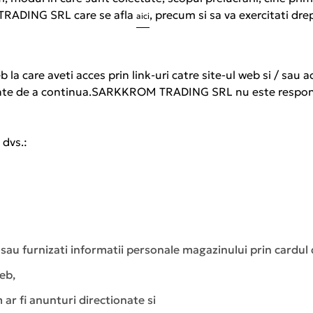
 TRADING SRL care se afla
, precum si sa va exercitati dre
aici
b la care aveti acces prin link-uri catre site-ul web si / sau a
 inainte de a continua.SARKKROM TRADING SRL nu este respons
 dvs.:
l sau furnizati informatii personale magazinului prin cardu
eb,
 ar fi anunturi directionate si