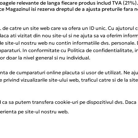
loagele relevante de langa fiecare produs includ TVA (21%). A
e Magazinul isi rezerva dreptul de a ajusta preturile fara no
 de catre un site web care va ofera un ID unic. Cu ajutorul 
ca ati vizitat din nou site-ul si ne ajuta sa va oferim infor
de site-ul nostru web nu contin informatiile dvs. personale
paraturi. In conformitate cu Politica de confidentialitate, in
r doar la nivel general si nu individual.
ta de cumparaturi online placuta si usor de utilizat. Ne ajut
 privind vizualizarile site-ului web, traficul catre si de la s
d ca sa putem transfera cookie-uri pe dispozitivul dvs. Daca 
perienta pe site-ul nostru web.