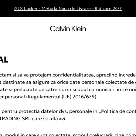
GLS Locker - Metoda Noua de Livrare - Ridicare 24/7
Livrare gratuita la comenzile de peste 250 RON
AL
si sa va protejam confidentialitatea, apreciind incredere
unt destinate sa asigure ca orice date personale colectate de
ocate si prelucrate de catre noi in scopul comunicarii intre no
acter personal (Regulamentul (UE) 2016/679).
te pentru protectia datelor dvs. personale in „Politica de
 TRADING SRL care se afla
.
aici
modul in care sunt colectate, scopul prelucrarii, cine prime