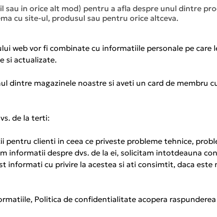
il sau in orice alt mod) pentru a afla despre unul dintre pr
ema cu site-ul, produsul sau pentru orice altceva.
ului web vor fi combinate cu informatiile personale pe care l
 si actualizate.
nul dintre magazinele noastre si aveti un card de membru cu
s. de la terti:
 pentru clienti in ceea ce priveste probleme tehnice, problem
imim informatii despre dvs. de la ei, solicitam intotdeauna co
ost informati cu privire la acestea si ati consimtit, daca est
formatiile, Politica de confidentialitate acopera raspunderea