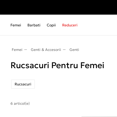
Femei
Barbati
Copii
Reduceri
Femei
Genti & Accesorii
Genti
Rucsacuri Pentru Femei
Rucsacuri
6 articol(e)