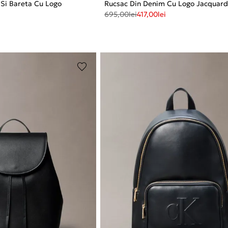
 Si Bareta Cu Logo
Rucsac Din Denim Cu Logo Jacquar
695,00
lei
417,00
lei