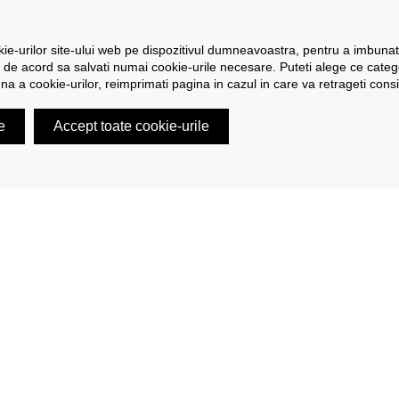
e-urilor site-ului web pe dispozitivul dumneavoastra, pentru a imbunatati
de acord sa salvati numai cookie-urile necesare. Puteti alege ce categori
una a cookie-urilor, reimprimati pagina in cazul in care va retrageti con
e
Accept toate cookie-urile