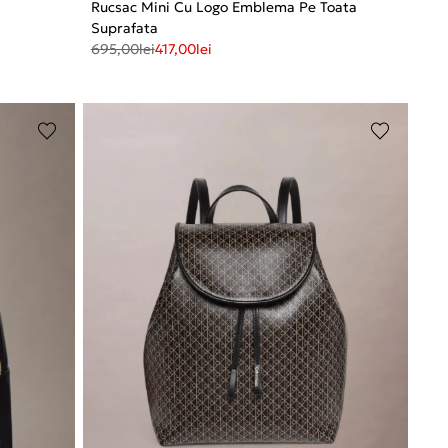
d
Rucsac Mini Cu Logo Emblema Pe Toata
Suprafata
695,00
lei
417,00
lei