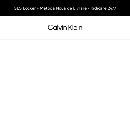
GLS Locker - Metoda Noua de Livrare - Ridicare 24/7
Livrare gratuita la comenzile de peste 250 RON