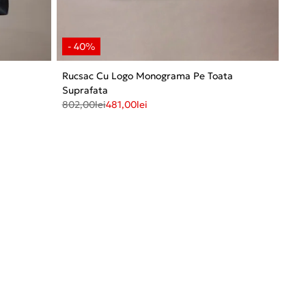
t
Rucsac Cu Logo Monograma Pe Toata
Suprafata
802,00
lei
481,00
lei