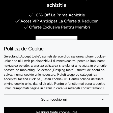
achizitie
10% Off La Prima Achizitie
Acces VIP Anticipat La Oferte & Reduceri
Oferte Exclusive Pentru Membri
Inregistreaza-te
Politica de Cookie
Selectand „Accept toate”, sunteti de acord cu salvarea tuturor cookie-
urilor site-ului web pe dispozitivul dumneavoastra, pentru a imbunatati
navigarea pe site, a analiza utilizarea site-ului si a ne ajuta in eforturile
Asistenta
noastre de marketing. Selectand „Resping toate”, sunteti de acord sa
salvati numai cookie-urile necesare. Puteti alege ce categorii sa
acceptati facand click pe „Setari cookie-uri”. Pentru politica detaliata
Colectii
privind cookie-urile, dati click
aici
. Pentru o functie mai buna a cookie-
urilor, reimprimati pagina in cazul in care va retrageti consimtamantul.
Tips & Guides
Setari cookie-uri
Despre noi
Resping toate cookie-urile