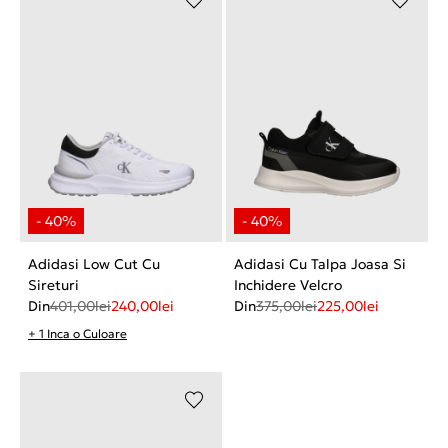
Adidasi Low Cut Cu
Adidasi Cu Talpa Joasa Si
Sireturi
Inchidere Velcro
Din
401,00
lei
240,00
lei
Din
375,00
lei
225,00
lei
+ 1 Inca o Culoare