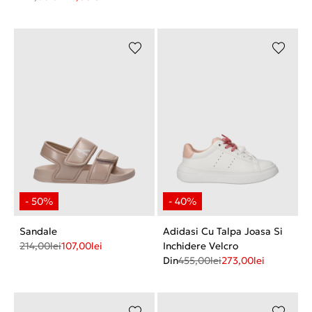
Sandale
Adidasi Cu Talpa Joasa Si
214,00
lei
107,00
lei
Inchidere Velcro
Din
455,00
lei
273,00
lei