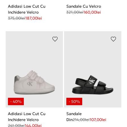
Adidasi Low Cut Cu
Sandale Cu Velcro
Inchidere Velcro
321,00
lei
160,00
lei
375,00
lei
187,00
lei
Adidasi Low Cut Cu
Sandale
Inchidere Velcro
Din
214,00
lei
107,00
lei
241,00
lei
144,00
lei