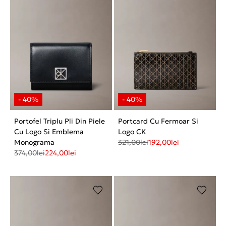
Portofel Triplu Pli Din Piele
Portcard Cu Fermoar Si
Cu Logo Si Emblema
Logo CK
Monograma
321,00
lei
192,00
lei
374,00
lei
224,00
lei