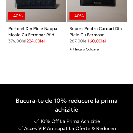
Portofel Din Piele Nappa
Suport Pentru Carduri Din
Moale Cu Fermoar Rfid
Piele Cu Fermoar
374,00
lei
224,00
lei
267,00
lei
160,00
lei
+ 1 Inca o Culoare
Bucura-te de 10% reducere la prima
achizitie
10% Off La Prima Achizitie
Acces VIP Anticipat La Oferte & Reduceri