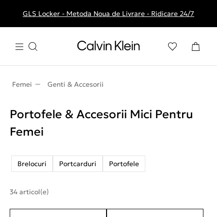
GLS Locker - Metoda Noua de Livrare - Ridicare 24/7
Livrare gratuita la comenzile de peste 250 RON
Femei
Genti & Accesorii
Portofele & Accesorii Mici Pentru
Femei
Brelocuri
Portcarduri
Portofele
34 articol(e)