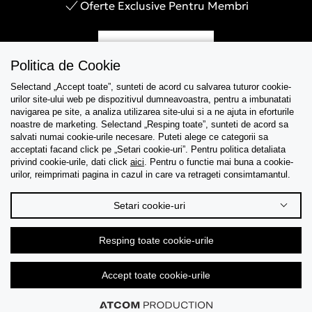
Oferte Exclusive Pentru Membri
Inregistreaza-te
Politica de Cookie
Selectand „Accept toate”, sunteti de acord cu salvarea tuturor cookie-
urilor site-ului web pe dispozitivul dumneavoastra, pentru a imbunatati
navigarea pe site, a analiza utilizarea site-ului si a ne ajuta in eforturile
Asistenta
noastre de marketing. Selectand „Resping toate”, sunteti de acord sa
salvati numai cookie-urile necesare. Puteti alege ce categorii sa
acceptati facand click pe „Setari cookie-uri”. Pentru politica detaliata
Colectii
privind cookie-urile, dati click
aici
. Pentru o functie mai buna a cookie-
urilor, reimprimati pagina in cazul in care va retrageti consimtamantul.
Tips & Guides
Setari cookie-uri
Despre noi
Resping toate cookie-urile
Limba
Accept toate cookie-urile