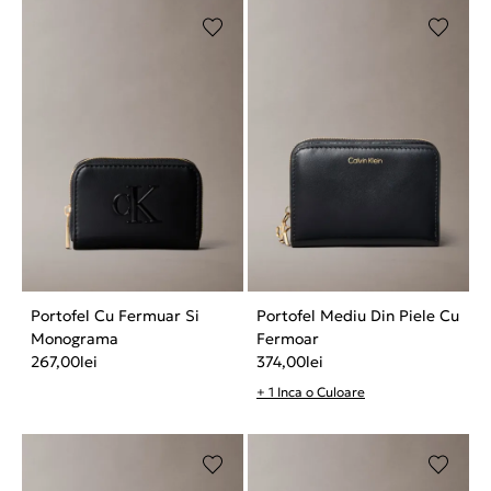
Portofel Cu Fermuar Si
Portofel Mediu Din Piele Cu
Monograma
Fermoar
267,00
lei
374,00
lei
+ 1 Inca o Culoare