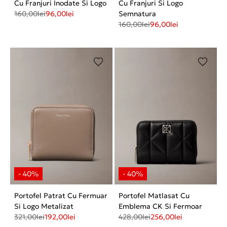
Cu Franjuri Inodate Si Logo
Cu Franjuri Si Logo
160,00
lei
96,00
lei
Semnatura
160,00
lei
96,00
lei
Portofel Patrat Cu Fermuar
Portofel Matlasat Cu
Si Logo Metalizat
Emblema CK Si Fermoar
321,00
lei
192,00
lei
428,00
lei
256,00
lei