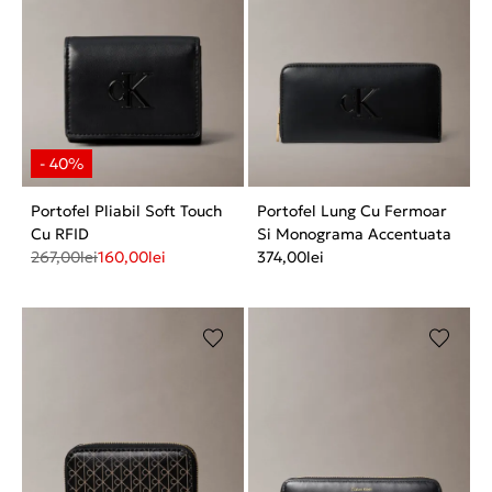
Portofel Pliabil Soft Touch
Portofel Lung Cu Fermoar
Cu RFID
Si Monograma Accentuata
267,00
lei
160,00
lei
374,00
lei