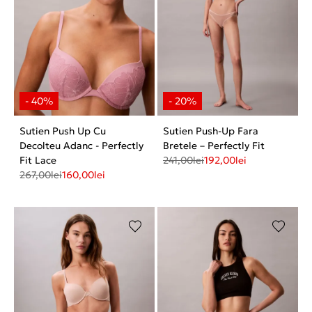
Sutien Push Up Cu
Sutien Push-Up Fara
Decolteu Adanc - Perfectly
Bretele – Perfectly Fit
Fit Lace
241,00
lei
192,00
lei
267,00
lei
160,00
lei