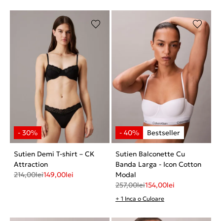
Sutien Demi T-shirt – CK
Sutien Balconette Cu
Attraction
Banda Larga - Icon Cotton
214,00
lei
149,00
lei
Modal
257,00
lei
154,00
lei
+ 1 Inca o Culoare