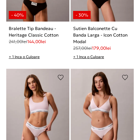
Bralette Tip Bandeau -
Sutien Balconette Cu
Heritage Classic Cotton
Banda Larga - Icon Cotton
241,00
lei
144,00
lei
Modal
257,00
lei
179,00
lei
+ 1 Inca o Culoare
+ 1 Inca o Culoare