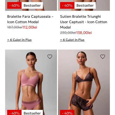
Bralette Fara Captuseala –
Sutien Bralette Triunghi
Icon Cotton Modal
Usor Captusit - Icon Cotton
187,00
lei
112,00
lei
Modal
230,00
lei
138,00
lei
+ 6 Culori In Plus
+ 6 Culori In Plus