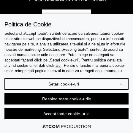
Inregistreaza-te
Politica de Cookie
Selectand „Accept toate”, sunteti de acord cu salvarea tuturor cookie-
urilor site-ului web pe dispozitivul dumneavoastra, pentru a imbunatati
navigarea pe site, a analiza utilizarea site-ului si a ne ajuta in eforturile
Asistenta
noastre de marketing. Selectand „Resping toate”, sunteti de acord sa
salvati numai cookie-urile necesare. Puteti alege ce categorii sa
acceptati facand click pe „Setari cookie-uri”. Pentru politica detaliata
Colectii
privind cookie-urile, dati click
aici
. Pentru o functie mai buna a cookie-
urilor, reimprimati pagina in cazul in care va retrageti consimtamantul.
Tips & Guides
Setari cookie-uri
Despre noi
Resping toate cookie-urile
Limba
Accept toate cookie-urile