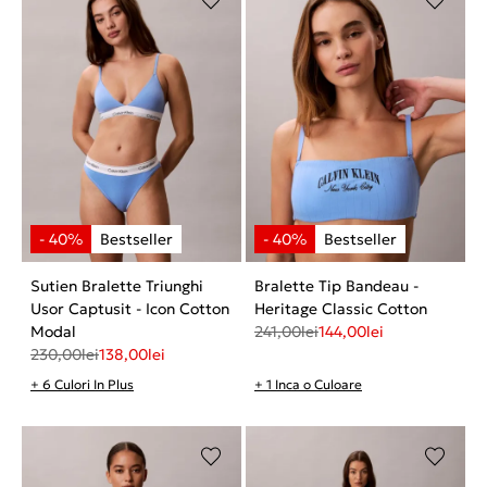
Sutien Bralette Triunghi
Bralette Tip Bandeau -
Usor Captusit - Icon Cotton
Heritage Classic Cotton
Modal
241,00
lei
144,00
lei
230,00
lei
138,00
lei
+ 6 Culori In Plus
+ 1 Inca o Culoare