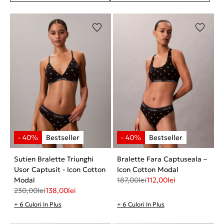
Sutien Bralette Triunghi
Bralette Fara Captuseala –
Usor Captusit - Icon Cotton
Icon Cotton Modal
Modal
187,00
lei
112,00
lei
230,00
lei
138,00
lei
+ 6 Culori In Plus
+ 6 Culori In Plus