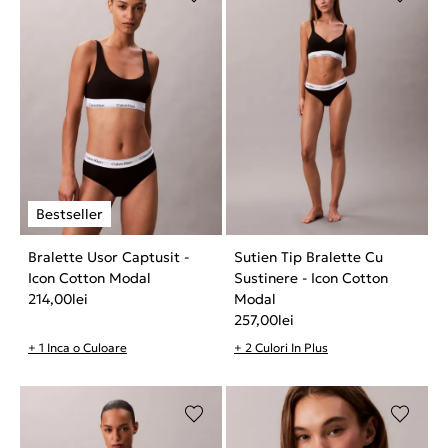
Bralette Usor Captusit -
Sutien Tip Bralette Cu
Icon Cotton Modal
Sustinere - Icon Cotton
214,00
lei
Modal
257,00
lei
+ 1 Inca o Culoare
+ 2 Culori In Plus