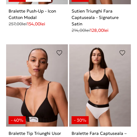
Bralette Push-Up - Icon
Sutien Triunghi Fara
Cotton Modal
Captuseala - Signature
257,00
lei
154,00
lei
Satin
214,00
lei
128,00
lei
Bralette Tip Triunghi Usor
Bralette Fara Captuseala –