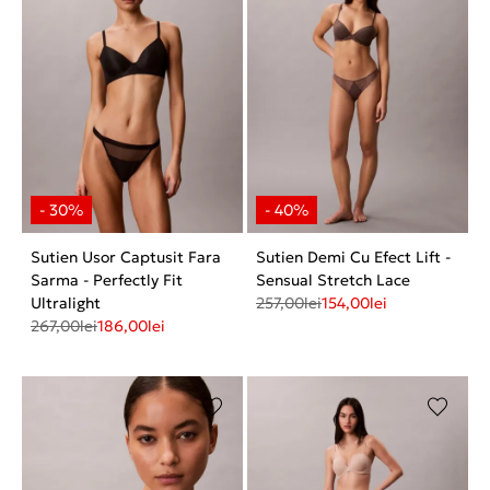
Sutien Usor Captusit Fara
Sutien Demi Cu Efect Lift -
Sarma - Perfectly Fit
Sensual Stretch Lace
Ultralight
257,00
lei
154,00
lei
267,00
lei
186,00
lei