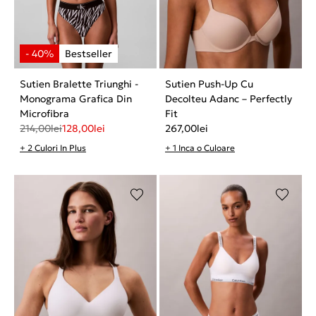
Sutien Bralette Triunghi -
Sutien Push-Up Cu
Monograma Grafica Din
Decolteu Adanc – Perfectly
Microfibra
Fit
214,00
lei
128,00
lei
267,00
lei
+ 2 Culori In Plus
+ 1 Inca o Culoare