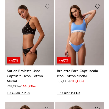
Sutien Bralette Usor
Bralette Fara Captuseala –
Captusit - Icon Cotton
Icon Cotton Modal
Modal
187,00
lei
112,00
lei
241,00
lei
144,00
lei
+ 3 Culori In Plus
+ 6 Culori In Plus