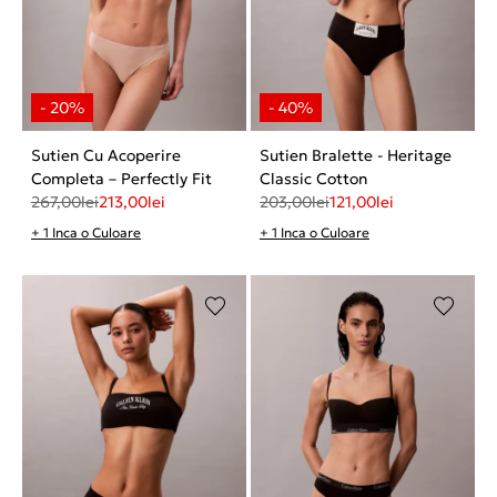
Sutien Cu Acoperire
Sutien Bralette - Heritage
Completa – Perfectly Fit
Classic Cotton
267,00
lei
213,00
lei
203,00
lei
121,00
lei
+ 1 Inca o Culoare
+ 1 Inca o Culoare