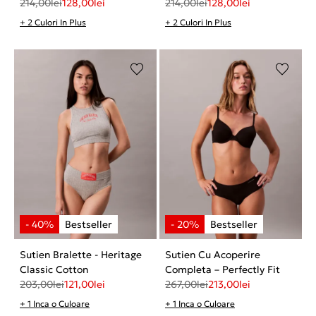
214,00
lei
128,00
lei
214,00
lei
128,00
lei
+ 2 Culori In Plus
+ 2 Culori In Plus
Sutien Bralette - Heritage
Sutien Cu Acoperire
Classic Cotton
Completa – Perfectly Fit
203,00
lei
121,00
lei
267,00
lei
213,00
lei
+ 1 Inca o Culoare
+ 1 Inca o Culoare