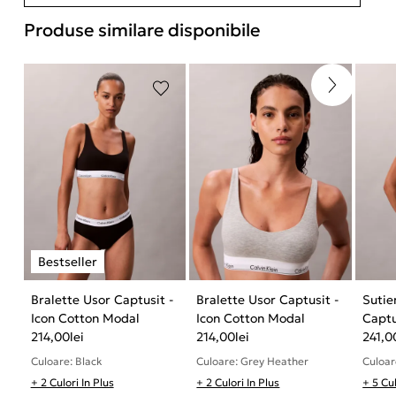
Produse similare disponibile
Bralette Usor Captusit -
Bralette Usor Captusit -
Sutie
Icon Cotton Modal
Icon Cotton Modal
Captu
214,00
lei
214,00
lei
Moda
241,0
Culoare: Black
Culoare: Grey Heather
Culoar
+ 2 Culori In Plus
+ 2 Culori In Plus
+ 5 Cul