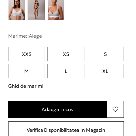
Marime::
Alege
XXS
XS
S
M
L
XL
Ghid de marimi
"Mai multe informatii despre marimi
Adauga in cos
Verifica Disponibilitatea In Magazin