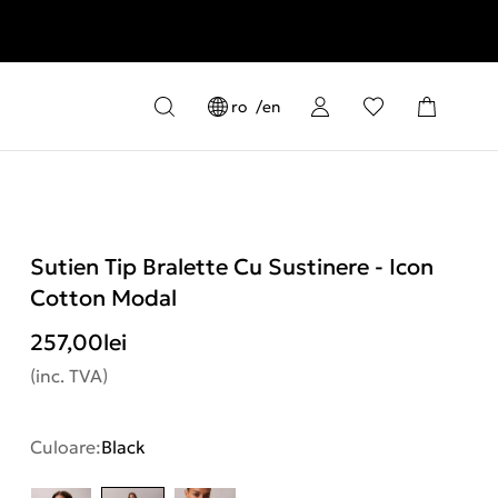
ro
en
Sutien Tip Bralette Cu Sustinere - Icon
Cotton Modal
257,00
lei
(inc. TVA)
Culoare:
Black