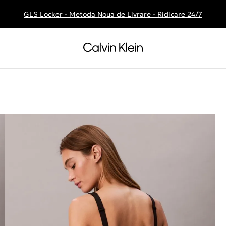
GLS Locker - Metoda Noua de Livrare - Ridicare 24/7
Livrare gratuita la comenzile de peste 250 RON