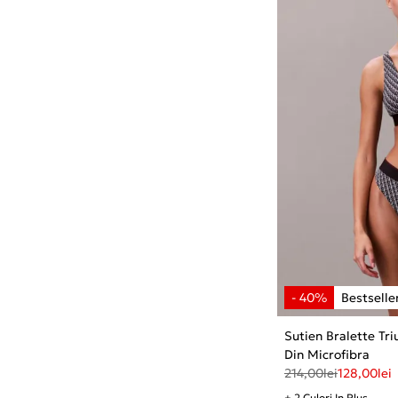
Sutien Bralette Tr
Din Microfibra
214,00
lei
128,00
lei
+ 2 Culori In Plus