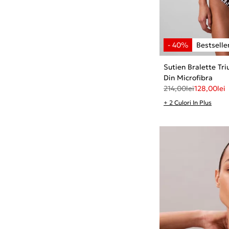
Sutien Bralette Tr
Din Microfibra
214,00
lei
128,00
lei
+ 2 Culori In Plus