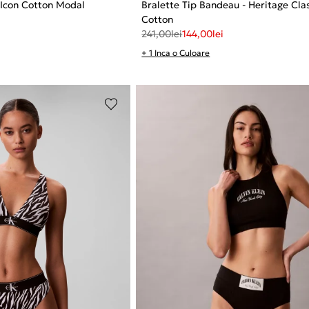
 Icon Cotton Modal
Bralette Tip Bandeau - Heritage Cla
Cotton
241,00
lei
144,00
lei
+ 1 Inca o Culoare