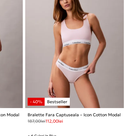
tton Modal
Bralette Fara Captuseala – Icon Cotton Modal
187,00
lei
112,00
lei
+ 6 Culori In Plus