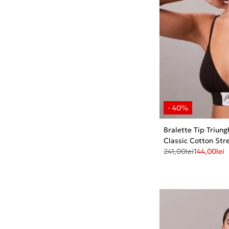
Bralette Tip Triung
Classic Cotton Str
241,00
lei
144,00
lei