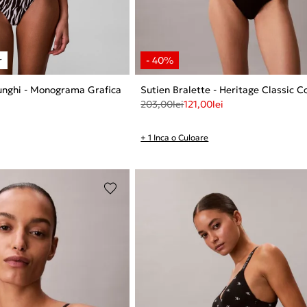
iunghi - Monograma Grafica
Sutien Bralette - Heritage Classic C
203,00
lei
121,00
lei
+ 1 Inca o Culoare