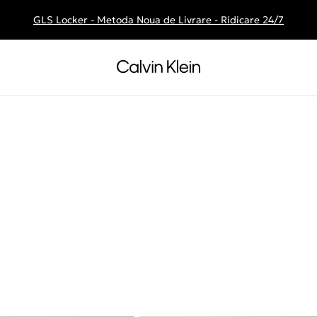
GLS Locker - Metoda Noua de Livrare - Ridicare 24/7
Livrare gratuita la comenzile de peste 250 RON