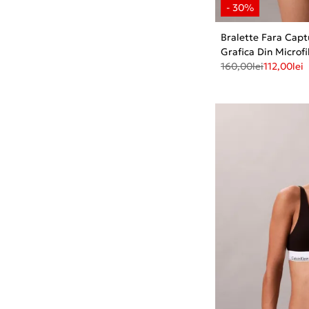
Bralette Fara Cap
Grafica Din Microfi
160,00
lei
112,00
lei