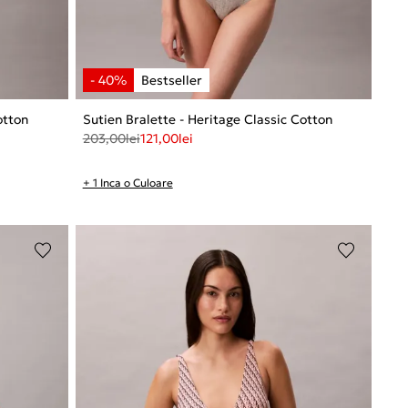
otton
Sutien Bralette - Heritage Classic Cotton
203,00
lei
121,00
lei
+ 1 Inca o Culoare