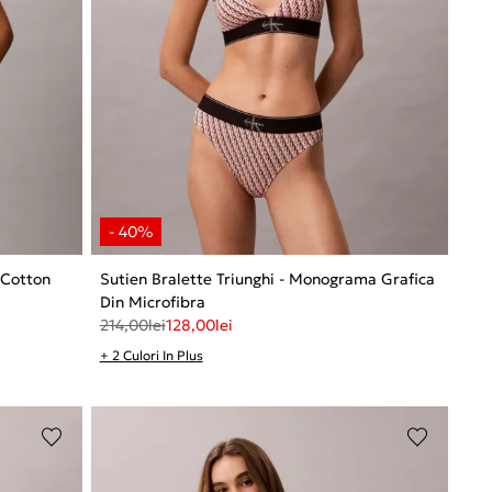
 Cotton
Sutien Bralette Triunghi - Monograma Grafica
Din Microfibra
214,00
lei
128,00
lei
+ 2 Culori In Plus