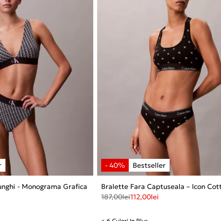
iunghi - Monograma Grafica
Bralette Fara Captuseala – Icon Co
187,00
lei
112,00
lei
+ 6 Culori In Plus