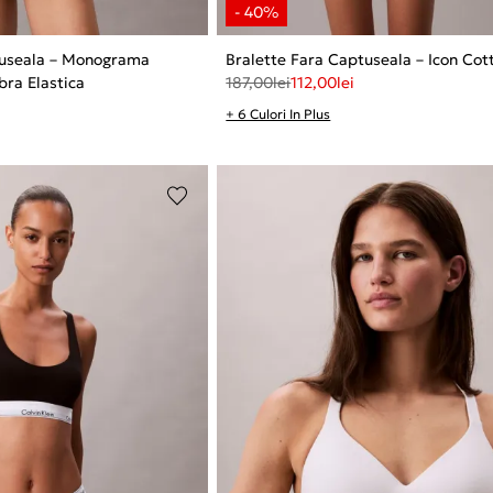
tuseala – Monograma
Bralette Fara Captuseala – Icon Co
bra Elastica
187,00
lei
112,00
lei
+ 6 Culori In Plus