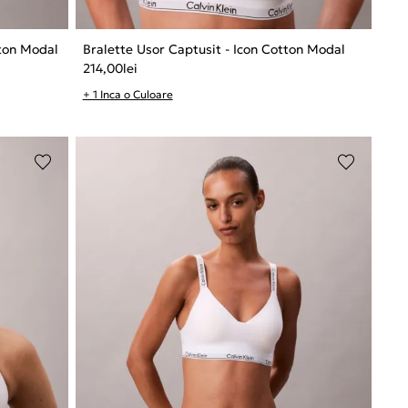
tton Modal
Bralette Usor Captusit - Icon Cotton Modal
214,00
lei
+ 1 Inca o Culoare