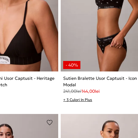
hi Usor Captusit - Heritage
Sutien Bralette Usor Captusit - Icon
etch
Modal
241,00
lei
144,00
lei
+ 3 Culori In Plus