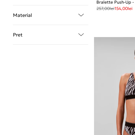
Bralette Push-Up -
257,00
lei
154,00
lei
Material
Pret