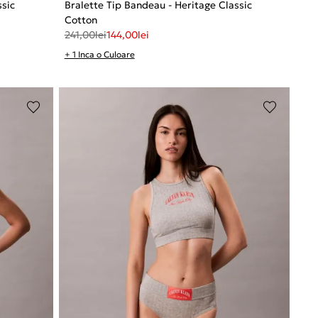
ssic
Bralette Tip Bandeau - Heritage Classic
Cotton
241,00
lei
144,00
lei
+ 1 Inca o Culoare