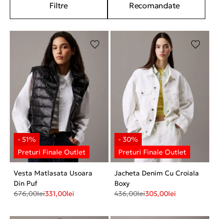
Filtre
Recomandate
Vesta Matlasata Usoara
Jacheta Denim Cu Croiala
Din Puf
Boxy
676,00
lei
331,00
lei
436,00
lei
305,00
lei