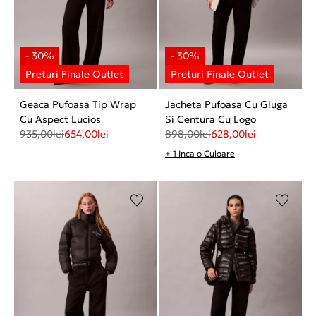
Geaca Pufoasa Tip Wrap
Jacheta Pufoasa Cu Gluga
Cu Aspect Lucios
Si Centura Cu Logo
935,00
lei
654,00
lei
898,00
lei
628,00
lei
+ 1 Inca o Culoare