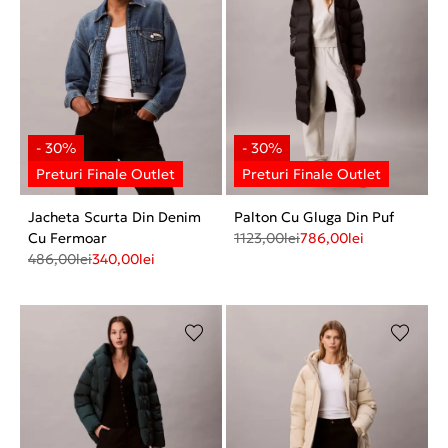
Jacheta Scurta Din Denim
Palton Cu Gluga Din Puf
Cu Fermoar
1123,00
lei
786,00
lei
486,00
lei
340,00
lei