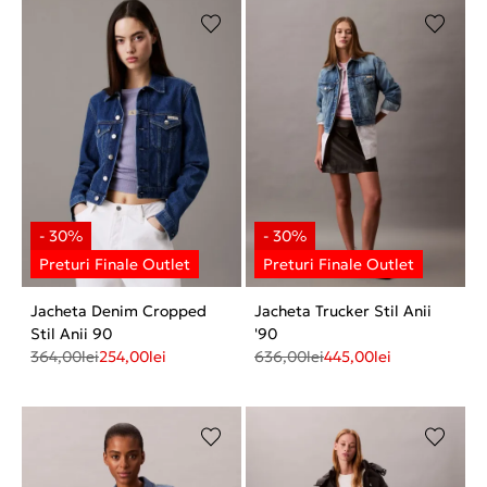
Jacheta Denim Cropped
Jacheta Trucker Stil Anii
Stil Anii 90
'90
364,00
lei
254,00
lei
636,00
lei
445,00
lei