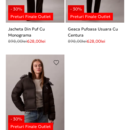
Jacheta Din Puf Cu
Geaca Pufoasa Usuara Cu
Monograma
Centura
898,00
lei
628,00
lei
898,00
lei
628,00
lei