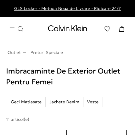
GLS Locker - Metoda Noua de Livrare - Ridicare 24/7
Livrare gratuita la comenzile de peste 250 RON
Outlet
Preturi Speciale
Imbracaminte De Exterior Outlet
Pentru Femei
Geci Matlasate
Jachete Denim
Veste
11 articol(e)