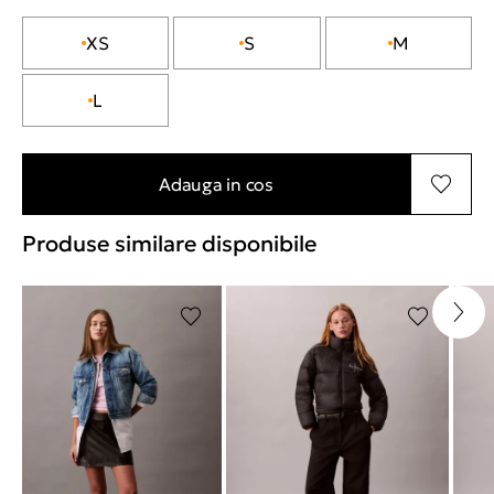
XS
S
M
L
Adauga in cos
Produse similare disponibile