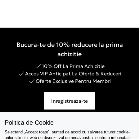
Bucura-te de 10% reducere la prima
achizitie
10% Off La Prima Achizitie
Acces VIP Anticipat La Oferte & Reduceri
Oferte Exclusive Pentru Membri
Inregistreaza-te
Politica de Cookie
Selectand „Accept toate”, sunteti de acord cu salvarea tuturor cookie-
Asistenta
urilor site-ului web pe dispozitivul dumneavoastra, pentru a imbunatati