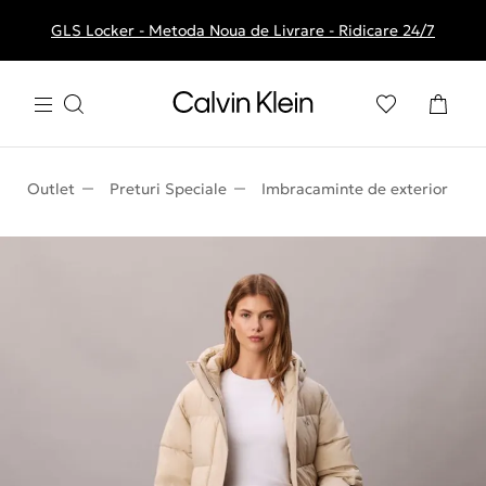
GLS Locker - Metoda Noua de Livrare - Ridicare 24/7
Livrare gratuita la comenzile de peste 250 RON
Outlet
Preturi Speciale
Imbracaminte de exterior