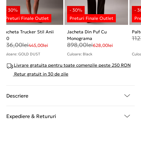
Jacheta Trucker Stil Anii
Jacheta Din Puf Cu
Palt
112
'90
Monograma
636,00
lei
898,00
lei
445,00
lei
628,00
lei
Culoare: GOLD DUST
Culoare: Black
Culoa
Livrare gratuita pentru toate comenzile peste 250 RON
Retur gratuit in 30 de zile
Descriere
Expediere & Retururi