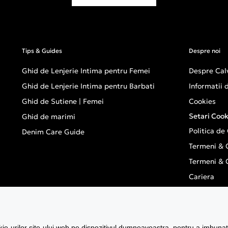
Tips & Guides
Despre noi
Ghid de Lenjerie Intima pentru Femei
Despre Calv
Ghid de Lenjerie Intima pentru Barbati
Informatii
Ghid de Sutiene | Femei
Cookies
Setari Cook
Ghid de marimi
Politica de
Denim Care Guide
Termeni & C
Termeni & C
Cariera
Inclusivity
GPSR - Eur
ANCP
e-urilor site-ului web pe dispozitivul dumneavoastra, pentru a imbunatati