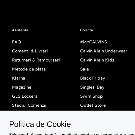
Asistenta
Colectii
FAQ
#MYCALVINS
Comenzi & Livrari
Calvin Klein Underwear
Returnari & Rambursari
Calvin Klein Kids
Metode de plata
Sale
Klarna
Black Friday
Magazine
Singles' Day
GLS Lockers
Swim Shop
Stadiul Comenzii
Outlet Store
Politica de Cookie
Selectand „Accept toate”, sunteti de acord cu salvarea tuturor cooki