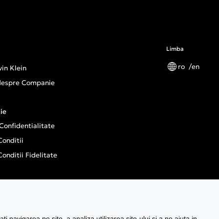
Limba
ro
en
in Klein
 despre Companie
ie
 Confidentialitate
onditii
onditii Fidelitate
opean General Product Safety Regulation
 navigarea pe site, a analiza utilizarea site-ului si a ne ajuta in