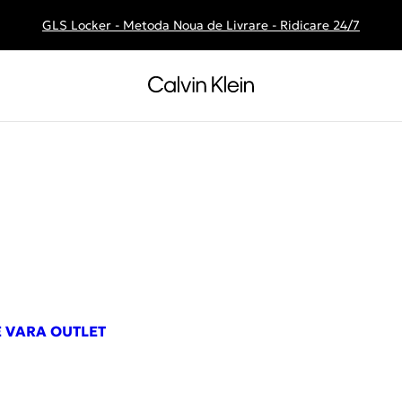
GLS Locker - Metoda Noua de Livrare - Ridicare 24/7
Livrare gratuita la comenzile de peste 250 RON
E VARA OUTLET