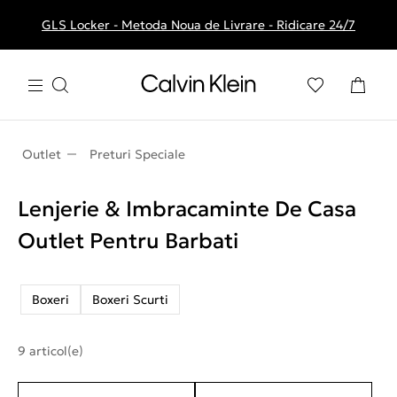
GLS Locker - Metoda Noua de Livrare - Ridicare 24/7
Livrare gratuita la comenzile de peste 250 RON
Outlet
Preturi Speciale
Lenjerie & Imbracaminte De Casa
Outlet Pentru Barbati
Boxeri
Boxeri Scurti
9 articol(e)