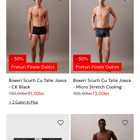
Boxeri Scurti Cu Talie Joasa
Boxeri Scurti Cu Talie Joasa
- CK Black
- Micro Stretch Cooling
130,00
lei
91,00
lei
105,00
lei
73,00
lei
+ 2 Culori In Plus