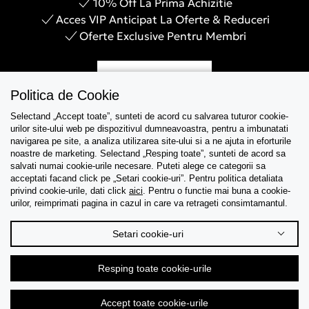
10% Off La Prima Achizitie
Acces VIP Anticipat La Oferte & Reduceri
Oferte Exclusive Pentru Membri
Inregistreaza-te
Politica de Cookie
Selectand „Accept toate”, sunteti de acord cu salvarea tuturor cookie-
urilor site-ului web pe dispozitivul dumneavoastra, pentru a imbunatati
navigarea pe site, a analiza utilizarea site-ului si a ne ajuta in eforturile
Asistenta
noastre de marketing. Selectand „Resping toate”, sunteti de acord sa
salvati numai cookie-urile necesare. Puteti alege ce categorii sa
acceptati facand click pe „Setari cookie-uri”. Pentru politica detaliata
Colectii
privind cookie-urile, dati click
aici
. Pentru o functie mai buna a cookie-
urilor, reimprimati pagina in cazul in care va retrageti consimtamantul.
Tips & Guides
Setari cookie-uri
Despre noi
Resping toate cookie-urile
Limba
Accept toate cookie-urile