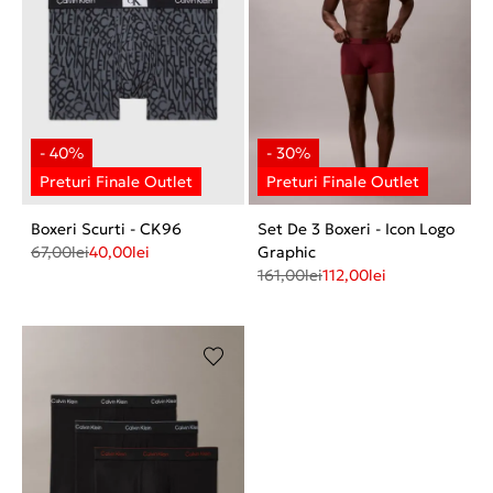
Boxeri Scurti - CK96
Set De 3 Boxeri - Icon Logo
67,00
lei
40,00
lei
Graphic
161,00
lei
112,00
lei