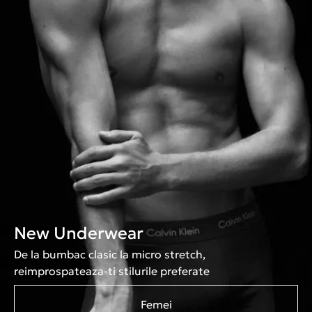
New Underwear
De la bumbac clasic la micro stretch,
reimprospateaza-ti stilurile preferate
Femei