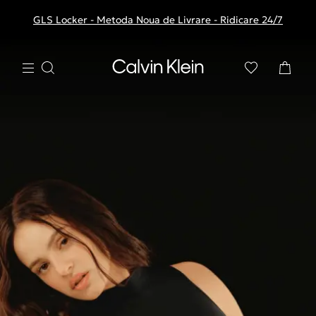
GLS Locker - Metoda Noua de Livrare - Ridicare 24/7
Livrare gratuita la comenzile de peste 250 RON