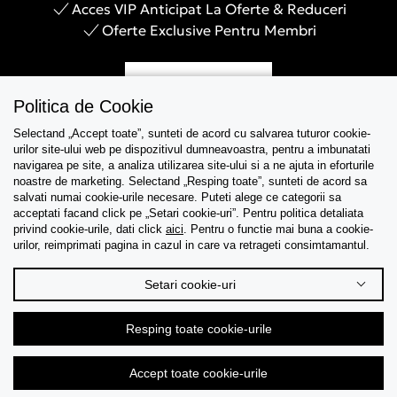
Acces VIP Anticipat La Oferte & Reduceri
Oferte Exclusive Pentru Membri
Inregistreaza-te
Politica de Cookie
Selectand „Accept toate”, sunteti de acord cu salvarea tuturor cookie-
urilor site-ului web pe dispozitivul dumneavoastra, pentru a imbunatati
navigarea pe site, a analiza utilizarea site-ului si a ne ajuta in eforturile
Asistenta
noastre de marketing. Selectand „Resping toate”, sunteti de acord sa
salvati numai cookie-urile necesare. Puteti alege ce categorii sa
acceptati facand click pe „Setari cookie-uri”. Pentru politica detaliata
Colectii
privind cookie-urile, dati click
aici
. Pentru o functie mai buna a cookie-
urilor, reimprimati pagina in cazul in care va retrageti consimtamantul.
Tips & Guides
Setari cookie-uri
Despre noi
Resping toate cookie-urile
Limba
Accept toate cookie-urile