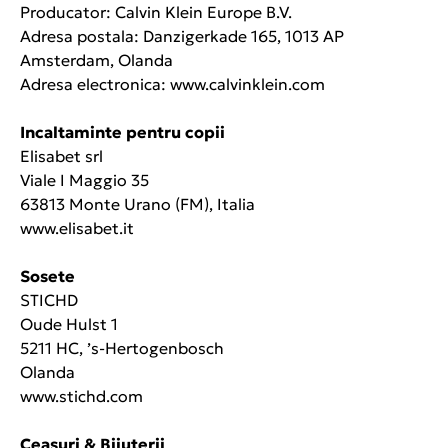
Producator: Calvin Klein Europe B.V.
Adresa postala: Danzigerkade 165, 1013 AP
Amsterdam, Olanda
Adresa electronica: www.calvinklein.com
Incaltaminte pentru copii
Elisabet srl
Viale I Maggio 35
63813 Monte Urano (FM), Italia
www.elisabet.it
Sosete
STICHD
Oude Hulst 1
5211 HC, ’s-Hertogenbosch
Olanda
www.stichd.com
Ceasuri & Bijuterii