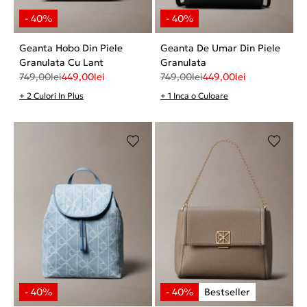
Geanta Hobo Din Piele
Geanta De Umar Din Piele
Granulata Cu Lant
Granulata
749,00
lei
449,00
lei
749,00
lei
449,00
lei
+ 2 Culori In Plus
+ 1 Inca o Culoare