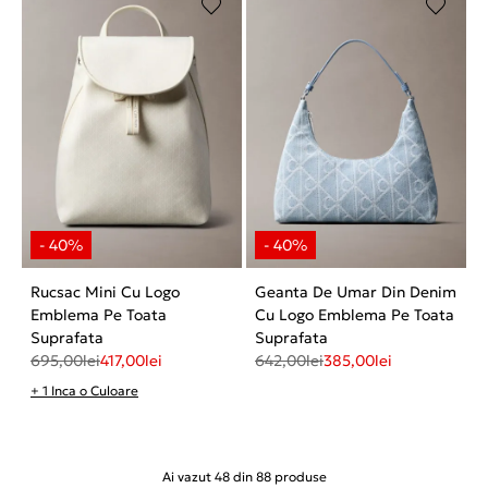
Rucsac Mini Cu Logo
Geanta De Umar Din Denim
Emblema Pe Toata
Cu Logo Emblema Pe Toata
Suprafata
Suprafata
695,00
lei
417,00
lei
642,00
lei
385,00
lei
+ 1 Inca o Culoare
Ai vazut
48
din
88
produse