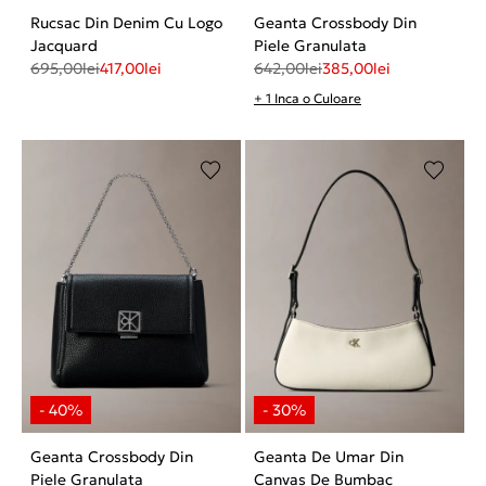
Rucsac Din Denim Cu Logo
Geanta Crossbody Din
Jacquard
Piele Granulata
695,00
lei
417,00
lei
642,00
lei
385,00
lei
+ 1 Inca o Culoare
Geanta Crossbody Din
Geanta De Umar Din
Piele Granulata
Canvas De Bumbac