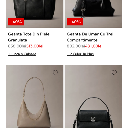
Geanta Tote Din Piele
Geanta De Umar Cu Trei
Granulata
Compartimente
856,00
lei
513,00
lei
802,00
lei
481,00
lei
+ 1 Inca o Culoare
+ 2 Culori In Plus