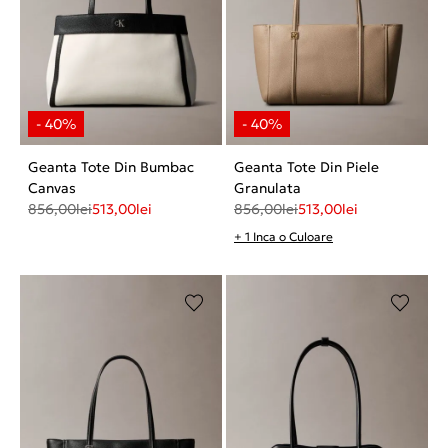
Geanta Tote Din Bumbac
Geanta Tote Din Piele
Canvas
Granulata
856,00
lei
513,00
lei
856,00
lei
513,00
lei
+ 1 Inca o Culoare