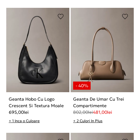
Geanta Hobo Cu Logo
Geanta De Umar Cu Trei
Crescent Si Textura Moale
Compartimente
695,00
lei
802,00
lei
481,00
lei
+ 1 Inca o Culoare
+ 2 Culori In Plus