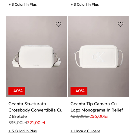
+ 3 Culori In Plus
+ 3 Culori In Plus
Geanta Stucturata
Geanta Tip Camera Cu
Crossbody Convertibila Cu
Logo Monograma In Relief
2 Bretele
428,00
lei
256,00
lei
535,00
lei
321,00
lei
+ 3 Culori In Plus
+ 1 Inca o Culoare