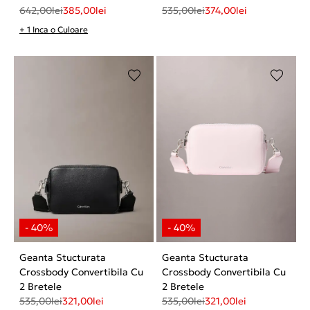
642,00
lei
385,00
lei
535,00
lei
374,00
lei
+ 1 Inca o Culoare
Geanta Stucturata
Geanta Stucturata
Crossbody Convertibila Cu
Crossbody Convertibila Cu
2 Bretele
2 Bretele
535,00
lei
321,00
lei
535,00
lei
321,00
lei