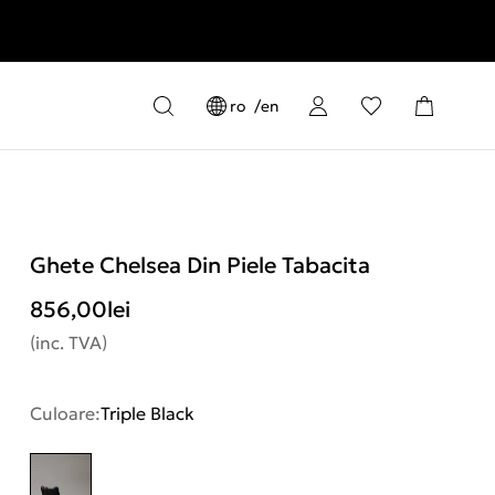
ro
en
Ghete Chelsea Din Piele Tabacita
856,00
lei
(inc. TVA)
Culoare:
Triple Black