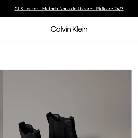
GLS Locker - Metoda Noua de Livrare - Ridicare 24/7
Livrare gratuita la comenzile de peste 250 RON