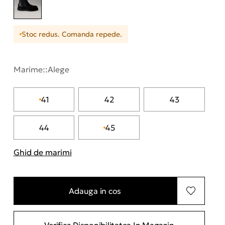
Stoc redus. Comanda repede.
Marime::
Alege
41
42
43
44
45
Ghid de marimi
"Mai multe informatii despre marimi
Adauga in cos
Verifica Disponibilitatea In Magazin