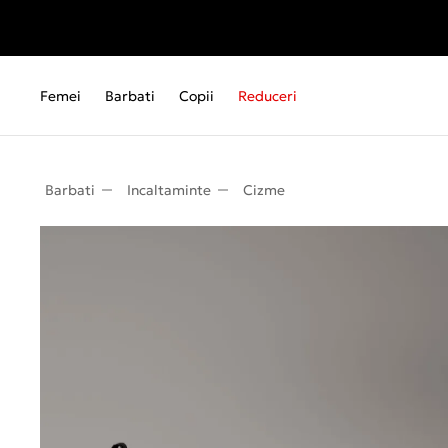
Femei
Barbati
Copii
Reduceri
Barbati
Incaltaminte
Cizme