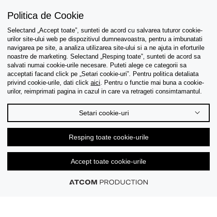
Politica de Cookie
Selectand „Accept toate”, sunteti de acord cu salvarea tuturor cookie-
Asistenta
urilor site-ului web pe dispozitivul dumneavoastra, pentru a imbunatati
navigarea pe site, a analiza utilizarea site-ului si a ne ajuta in eforturile
Colectii
noastre de marketing. Selectand „Resping toate”, sunteti de acord sa
salvati numai cookie-urile necesare. Puteti alege ce categorii sa
acceptati facand click pe „Setari cookie-uri”. Pentru politica detaliata
Tips & Guides
privind cookie-urile, dati click
aici
. Pentru o functie mai buna a cookie-
urilor, reimprimati pagina in cazul in care va retrageti consimtamantul.
Despre noi
Setari cookie-uri
Limba
Resping toate cookie-urile
Accept toate cookie-urile
© 2026 CK Stores B.V. Toate drepturile rezervate.