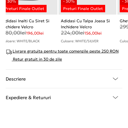
Adidasi Inalti Cu Siret Si
Adidasi Cu Talpa Joasa Si
Ghet
29
Inchidere Velcro
Inchidere Velcro
280,00
lei
224,00
lei
196,00
lei
156,00
lei
Culoare: WHITE/BLACK
Culoare: WHITE/SILVER
Culo
Livrare gratuita pentru toate comenzile peste 250 RON
Retur gratuit in 30 de zile
Descriere
Expediere & Retururi