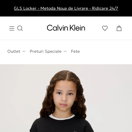
GLS Locker - Metoda Noua de Livrare - Ridicare 24/7
Livrare gratuita la comenzile de peste 250 RON
Outlet
Preturi Speciale
Fete