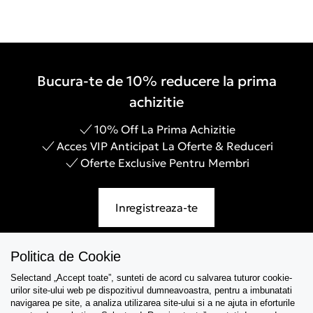
Bucura-te de 10% reducere la prima
achizitie
10% Off La Prima Achizitie
Acces VIP Anticipat La Oferte & Reduceri
Oferte Exclusive Pentru Membri
Inregistreaza-te
Politica de Cookie
Selectand „Accept toate”, sunteti de acord cu salvarea tuturor cookie-
Asistenta
urilor site-ului web pe dispozitivul dumneavoastra, pentru a imbunatati
navigarea pe site, a analiza utilizarea site-ului si a ne ajuta in eforturile