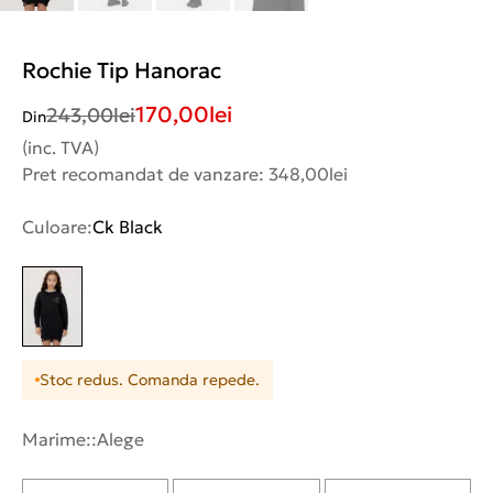
Rochie Tip Hanorac
170,00
lei
243,00
lei
Din
(inc. TVA)
Pret recomandat de vanzare: 348,00lei
Culoare:
Ck Black
Stoc redus. Comanda repede.
Marime::
Alege