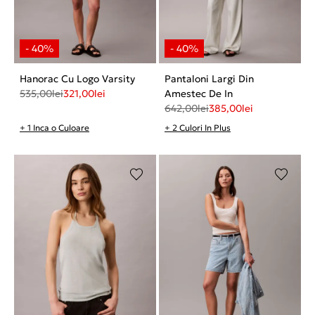
Hanorac Cu Logo Varsity
Pantaloni Largi Din
535,00
lei
321,00
lei
Amestec De In
642,00
lei
385,00
lei
+ 1 Inca o Culoare
+ 2 Culori In Plus