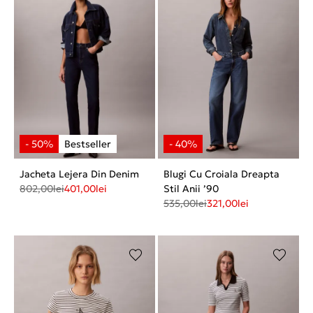
Jacheta Lejera Din Denim
Blugi Cu Croiala Dreapta
802,00
lei
401,00
lei
Stil Anii ’90
535,00
lei
321,00
lei