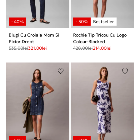
Blugi Cu Croiala Mom Si
Rochie Tip Tricou Cu Logo
Picior Drept
Colour-Blocked
535,00
lei
321,00
lei
428,00
lei
214,00
lei