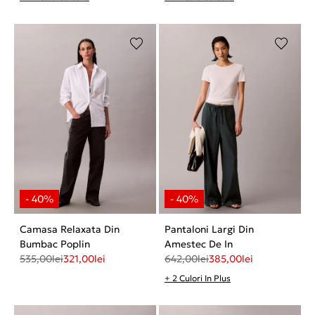
Camasa Relaxata Din
Pantaloni Largi Din
Bumbac Poplin
Amestec De In
535,00
lei
321,00
lei
642,00
lei
385,00
lei
+ 2 Culori In Plus