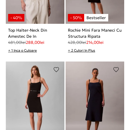
Top Halter-Neck Din
Rochie Mini Fara Maneci Cu
Amestec De In
Structura Ripata
481,00
lei
288,00
lei
428,00
lei
214,00
lei
+ 1 Inca o Culoare
+ 2 Culori In Plus