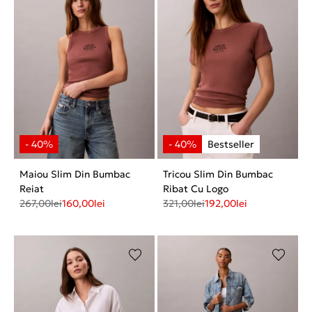
Maiou Slim Din Bumbac
Tricou Slim Din Bumbac
Reiat
Ribat Cu Logo
267,00
lei
160,00
lei
321,00
lei
192,00
lei