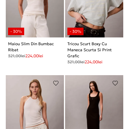
Maiou Slim Din Bumbac
Tricou Scurt Boxy Cu
Ribat
Maneca Scurta Si Print
321,00
lei
224,00
lei
Grafic
321,00
lei
224,00
lei