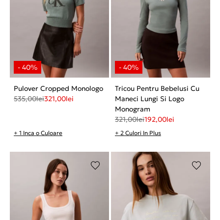
Pulover Cropped Monologo
Tricou Pentru Bebelusi Cu
535,00
lei
321,00
lei
Maneci Lungi Si Logo
Monogram
321,00
lei
192,00
lei
+ 1 Inca o Culoare
+ 2 Culori In Plus