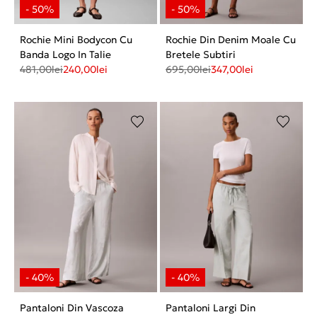
Rochie Mini Bodycon Cu
Rochie Din Denim Moale Cu
Banda Logo In Talie
Bretele Subtiri
481,00
lei
240,00
lei
695,00
lei
347,00
lei
Pantaloni Din Vascoza
Pantaloni Largi Din