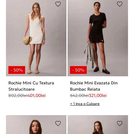
Rochie Mini Cu Textura
Rochie Mini Evazata Din
Stralucitoare
Bumbac Reiata
802,00
lei
401,00
lei
642,00
lei
321,00
lei
+ 1 Inca o Culoare