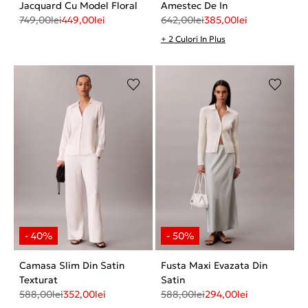
Jacquard Cu Model Floral
Amestec De In
749,00
lei
449,00
lei
642,00
lei
385,00
lei
+ 2 Culori In Plus
Camasa Slim Din Satin
Fusta Maxi Evazata Din
Texturat
Satin
588,00
lei
352,00
lei
588,00
lei
294,00
lei