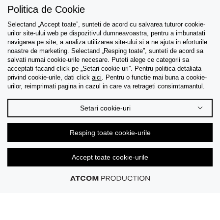
Politica de Cookie
Selectand „Accept toate”, sunteti de acord cu salvarea tuturor cookie-
urilor site-ului web pe dispozitivul dumneavoastra, pentru a imbunatati
navigarea pe site, a analiza utilizarea site-ului si a ne ajuta in eforturile
Asistenta
noastre de marketing. Selectand „Resping toate”, sunteti de acord sa
salvati numai cookie-urile necesare. Puteti alege ce categorii sa
acceptati facand click pe „Setari cookie-uri”. Pentru politica detaliata
Colectii
privind cookie-urile, dati click
aici
. Pentru o functie mai buna a cookie-
urilor, reimprimati pagina in cazul in care va retrageti consimtamantul.
Tips & Guides
Setari cookie-uri
Despre noi
Resping toate cookie-urile
Limba
Accept toate cookie-urile
© 2026 CK Stores B.V. Toate drepturile rezervate.