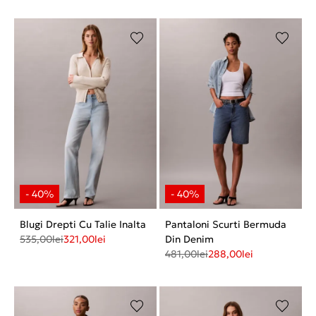
Blugi Drepti Cu Talie Inalta
Pantaloni Scurti Bermuda
535,00
lei
321,00
lei
Din Denim
481,00
lei
288,00
lei