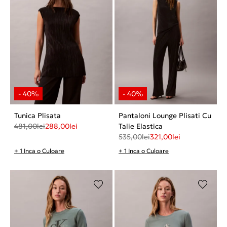
Tunica Plisata
Pantaloni Lounge Plisati Cu
481,00
lei
288,00
lei
Talie Elastica
535,00
lei
321,00
lei
+ 1 Inca o Culoare
+ 1 Inca o Culoare