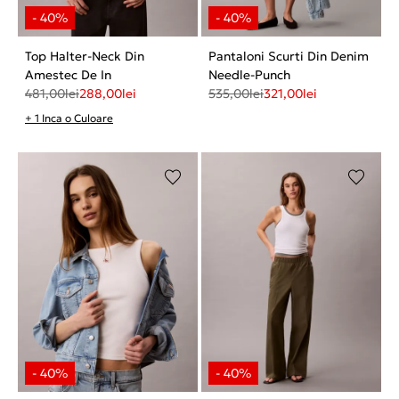
Top Halter-Neck Din
Pantaloni Scurti Din Denim
Amestec De In
Needle-Punch
481,00
lei
288,00
lei
535,00
lei
321,00
lei
+ 1 Inca o Culoare