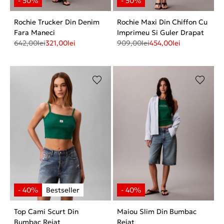
Rochie Trucker Din Denim
Rochie Maxi Din Chiffon Cu
Fara Maneci
Imprimeu Si Guler Drapat
642,00
lei
321,00
lei
909,00
lei
454,00
lei
Top Cami Scurt Din
Maiou Slim Din Bumbac
Bumbac Reiat
Reiat