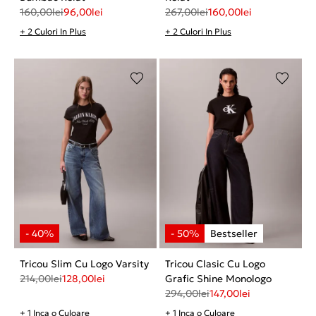
160,00
lei
96,00
lei
267,00
lei
160,00
lei
+ 2 Culori In Plus
+ 2 Culori In Plus
Tricou Slim Cu Logo Varsity
Tricou Clasic Cu Logo
214,00
lei
128,00
lei
Grafic Shine Monologo
294,00
lei
147,00
lei
+ 1 Inca o Culoare
+ 1 Inca o Culoare