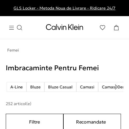
GLS Locker - Metoda Noua de Livrare - Ridicare 24/7
Livrare gratuita la comenzile de peste 250 RON
Femei
Imbracaminte Pentru Femei
A-Line
Bluze
Bluze Casual
Camasi
Camasi Deni
252 articol(e)
Filtre
Recomandate