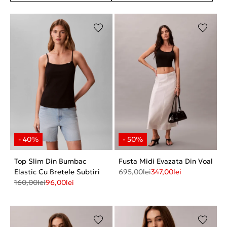
Top Slim Din Bumbac
Fusta Midi Evazata Din Voal
Elastic Cu Bretele Subtiri
695,00
lei
347,00
lei
160,00
lei
96,00
lei