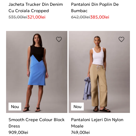
Jacheta Trucker Din Denim
Pantaloni Din Poplin De
Cu Croiala Cropped
Bumbac
535,00
lei
321,00
lei
642,00
lei
385,00
lei
Smooth Crepe Colour Block
Pantaloni Lejeri Din Nylon
Dress
Moale
909,00
lei
749,00
lei