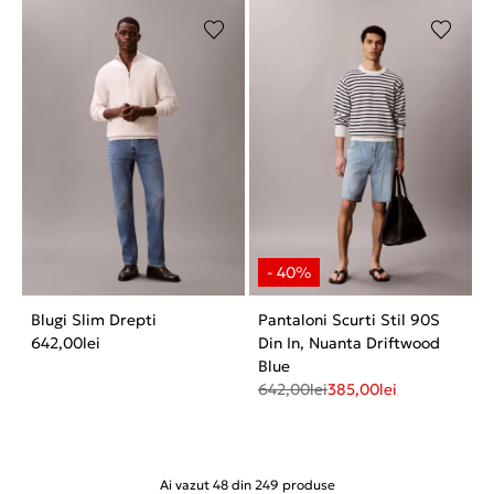
Blugi Slim Drepti
Pantaloni Scurti Stil 90S
642,00
lei
Din In, Nuanta Driftwood
Blue
642,00
lei
385,00
lei
Ai vazut
48
din
249
produse