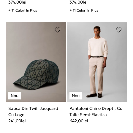
374,00
lei
374,00
lei
+ 11 Culori In Plus
+ 11 Culori In Plus
Sapca Din Twill Jacquard
Pantaloni Chino Drepti, Cu
Cu Logo
Talie Semi-Elastica
241,00
lei
642,00
lei