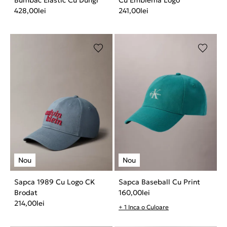
Bumbac Elastic Cu Dungi
Cu Emblema Logo
428,00
lei
241,00
lei
Sapca 1989 Cu Logo CK
Sapca Baseball Cu Print
Brodat
160,00
lei
214,00
lei
+ 1 Inca o Culoare