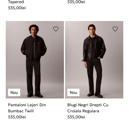
Tapered
535,00
lei
535,00
lei
Pantaloni Lejeri Din
Blugi Negri Drepti Cu
Bumbac Twill
Croiala Regulara
535,00
lei
535,00
lei