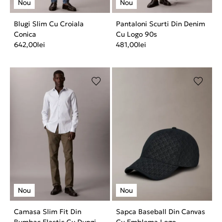
Blugi Slim Cu Croiala
Pantaloni Scurti Din Denim
Conica
Cu Logo 90s
642,00
lei
481,00
lei
Camasa Slim Fit Din
Sapca Baseball Din Canvas