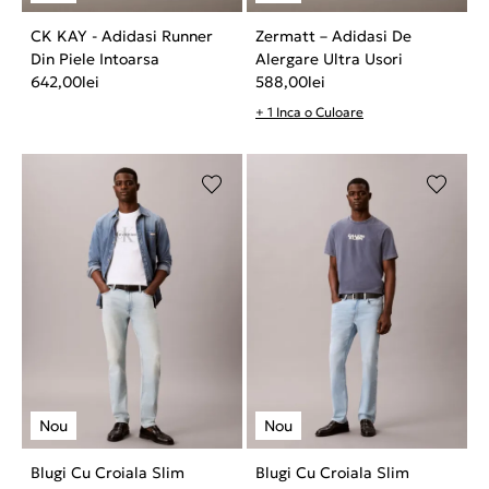
CK KAY - Adidasi Runner
Zermatt – Adidasi De
Din Piele Intoarsa
Alergare Ultra Usori
642,00
lei
588,00
lei
+ 1 Inca o Culoare
Blugi Cu Croiala Slim
Blugi Cu Croiala Slim