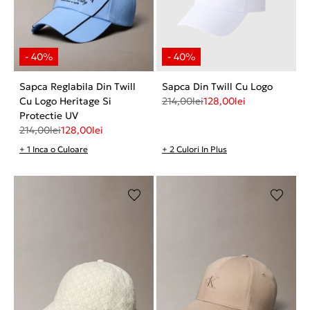
Sapca Reglabila Din Twill
Sapca Din Twill Cu Logo
Cu Logo Heritage Si
214,00
lei
128,00
lei
Protectie UV
214,00
lei
128,00
lei
+ 1 Inca o Culoare
+ 2 Culori In Plus