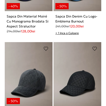
Sapca Din Material Moiré
Sapca Din Denim Cu Logo-
Cu Monograma Brodata Si
Emblema Burnout
Aspect Stralucitor
241,00
lei
120,00
lei
214,00
lei
128,00
lei
+ 1 Inca o Culoare