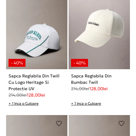
Sapca Reglabila Din Twill
Sapca Reglabila Din
Cu Logo Heritage Si
Bumbac Twill
Protectie UV
214,00
lei
128,00
lei
214,00
lei
128,00
lei
+ 1 Inca o Culoare
+ 1 Inca o Culoare