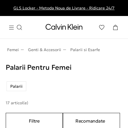
GLS Locker - Metoda Noua de Livrare - Ridicare 24/7
Livrare gratuita la comenzile de peste 250 RON
Femei
Genti & Accesorii
Palarii si Esarfe
Palarii Pentru Femei
Palarii
17 articol(e)
Filtre
Recomandate