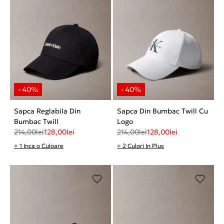
Sapca Reglabila Din
Sapca Din Bumbac Twill Cu
Bumbac Twill
Logo
214,00
lei
128,00
lei
214,00
lei
128,00
lei
+ 1 Inca o Culoare
+ 2 Culori In Plus