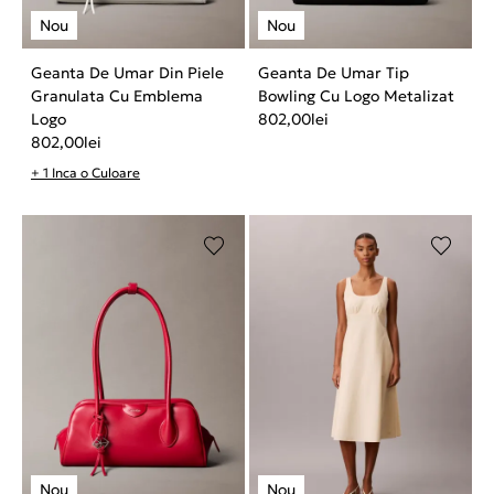
Geanta De Umar Din Piele
Geanta De Umar Tip
Granulata Cu Emblema
Bowling Cu Logo Metalizat
Logo
802,00
lei
802,00
lei
+ 1 Inca o Culoare