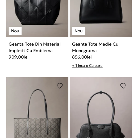
Geanta Tote Din Material
Geanta Tote Medie Cu
Impletit Cu Emblema
Monograma
909,00
lei
856,00
lei
+ 1 Inca o Culoare