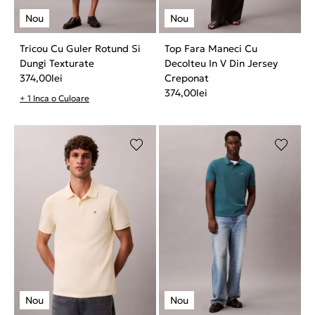
Tricou Cu Guler Rotund Si
Top Fara Maneci Cu
Dungi Texturate
Decolteu In V Din Jersey
374,00
lei
Creponat
374,00
lei
+ 1 Inca o Culoare