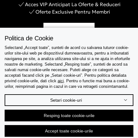
Acces VIP Anticipat La Oferte & Reduceri
Oferte Exclusive Pentru Membri
Inregistreaza-te
Politica de Cookie
Selectand „Accept toate”, sunteti de acord cu salvarea tuturor cookie-
urilor site-ului web pe dispozitivul dumneavoastra, pentru a imbunatati
navigarea pe site, a analiza utilizarea site-ului si a ne ajuta in eforturile
Asistenta
noastre de marketing. Selectand „Resping toate”, sunteti de acord sa
salvati numai cookie-urile necesare. Puteti alege ce categorii sa
acceptati facand click pe „Setari cookie-uri”. Pentru politica detaliata
Colectii
privind cookie-urile, dati click
aici
. Pentru o functie mai buna a cookie-
urilor, reimprimati pagina in cazul in care va retrageti consimtamantul.
Tips & Guides
Setari cookie-uri
Despre noi
Resping toate cookie-urile
Limba
Accept toate cookie-urile