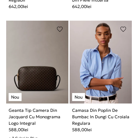
642,00
lei
642,00
lei
Geanta Tip Camera Din
Camasa Din Poplin De
Jacquard Cu Monograma
Bumbac In Dungi Cu Croiala
Logo Integral
Regulara
588,00
lei
588,00
lei