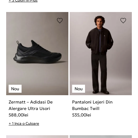
+ 3 Culori In Plus
Zermatt – Adidasi De
Pantaloni Lejeri Din
Alergare Ultra Usori
Bumbac Twill
588,00
lei
535,00
lei
+ 1 Inca o Culoare