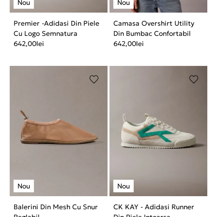
Premier -Adidasi Din Piele
Camasa Overshirt Utility
Cu Logo Semnatura
Din Bumbac Confortabil
642,00
lei
642,00
lei
Balerini Din Mesh Cu Snur
CK KAY - Adidasi Runner
Reglabil
Din Piele Intoarsa