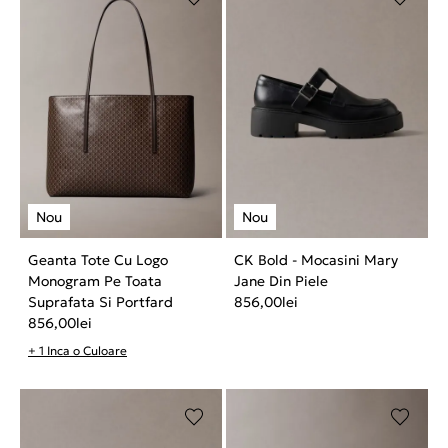
Geanta Tote Cu Logo
CK Bold - Mocasini Mary
Monogram Pe Toata
Jane Din Piele
Suprafata Si Portfard
856,00
lei
856,00
lei
+ 1 Inca o Culoare