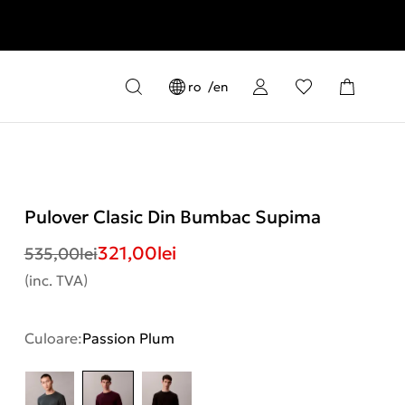
ro
en
Pulover Clasic Din Bumbac Supima
321,00
lei
535,00
lei
(inc. TVA)
Culoare:
Passion Plum