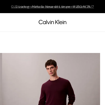
GLS Locker - Metoda Noua de Livrare - Ridicare 24/7
Livrare gratuita la comenzile de peste 250 RON