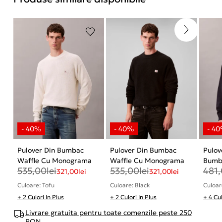
Pulover Din Bumbac
Pulover Din Bumbac
Pulov
Waffle Cu Monograma
Waffle Cu Monograma
Bumb
535,00
lei
535,00
lei
481
321,00
lei
321,00
lei
Culoare: Tofu
Culoare: Black
Culoar
+ 2 Culori In Plus
+ 2 Culori In Plus
+ 4 Cul
Livrare gratuita pentru toate comenzile peste 250
RON