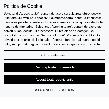
Politica de Cookie
Selectand „Accept toate”, sunteti de acord cu salvarea tuturor cookie-
Asistenta
urilor site-ului web pe dispozitivul dumneavoastra, pentru a imbunatati
navigarea pe site, a analiza utilizarea site-ului si a ne ajuta in eforturile
Colectii
noastre de marketing. Selectand „Resping toate”, sunteti de acord sa
salvati numai cookie-urile necesare. Puteti alege ce categorii sa
acceptati facand click pe „Setari cookie-uri”. Pentru politica detaliata
Tips & Guides
privind cookie-urile, dati click
aici
. Pentru o functie mai buna a cookie-
urilor, reimprimati pagina in cazul in care va retrageti consimtamantul.
Despre noi
Setari cookie-uri
Limba
Resping toate cookie-urile
Accept toate cookie-urile
© 2026 CK Stores B.V. Toate drepturile rezervate.