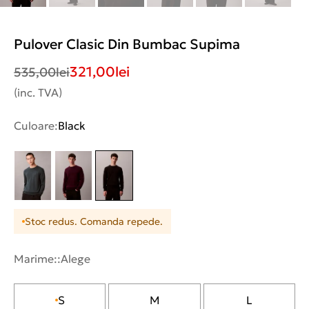
Pulover Clasic Din Bumbac Supima
321,00
lei
535,00
lei
(inc. TVA)
Culoare:
Black
Stoc redus. Comanda repede.
Marime::
Alege
S
M
L