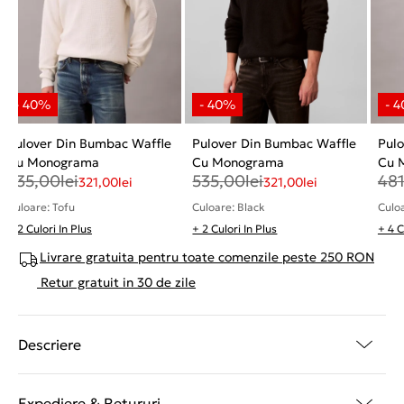
Pulover Din Bumbac Waffle
Pulover Din Bumbac Waffle
Pulo
Cu Monograma
Cu Monograma
Cu 
535,00
lei
535,00
lei
48
321,00
lei
321,00
lei
Culoare: Tofu
Culoare: Black
Culo
+ 2 Culori In Plus
+ 2 Culori In Plus
+ 4 C
Livrare gratuita pentru toate comenzile peste 250 RON
Retur gratuit in 30 de zile
Descriere
Expediere & Retururi