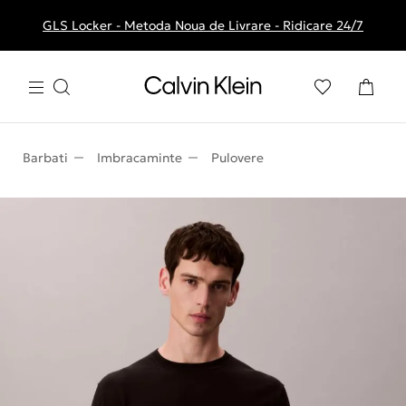
GLS Locker - Metoda Noua de Livrare - Ridicare 24/7
Livrare gratuita la comenzile de peste 250 RON
Barbati
Imbracaminte
Pulovere