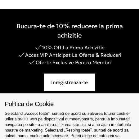
Bucura-te de 10% reducere la prima
achizitie
10% Off La Prima Achizitie
Acces VIP Anticipat La Oferte & Reduceri
Oferte Exclusive Pentru Membri
Inregistreaza-te
Politica de Cookie
Selectand „Accept toate”, sunteti de acord cu salvarea tuturor cookie-
Asistenta
urilor site-ului web pe dispozitivul dumneavoastra, pentru a imbunatati
navigarea pe site, a analiza utilizarea site-ului si a ne ajuta in eforturile
Colectii
noastre de marketing. Selectand „Resping toate”, sunteti de acord sa
salvati numai cookie-urile necesare. Puteti alege ce categorii sa