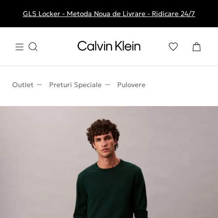
GLS Locker - Metoda Noua de Livrare - Ridicare 24/7
Livrare gratuita la comenzile de peste 250 RON
Outlet
Preturi Speciale
Pulovere