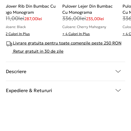
Pulover Rib Din Bumbac Cu
Pulover Lejer Din Bumbac
Pulo
Logo Monogram
Cu Monograma
Cu 
411,00
lei
336,00
lei
33
287,00
lei
235,00
lei
Culoare: Black
Culoare: Cherry Mahogany
Culo
+ 2 Culori In Plus
+ 4 Culori In Plus
+ 4 C
Livrare gratuita pentru toate comenzile peste 250 RON
Retur gratuit in 30 de zile
Descriere
Expediere & Retururi