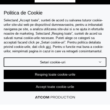
Politica de Cookie
Selectand „Accept toate”, sunteti de acord cu salvarea tuturor cookie-
Asistenta
urilor site-ului web pe dispozitivul dumneavoastra, pentru a imbunatati
navigarea pe site, a analiza utilizarea site-ului si a ne ajuta in eforturile
Colectii
noastre de marketing. Selectand „Resping toate”, sunteti de acord sa
salvati numai cookie-urile necesare. Puteti alege ce categorii sa
acceptati facand click pe „Setari cookie-uri”. Pentru politica detaliata
Tips & Guides
privind cookie-urile, dati click
aici
. Pentru o functie mai buna a cookie-
urilor, reimprimati pagina in cazul in care va retrageti consimtamantul.
Despre noi
Setari cookie-uri
Limba
Resping toate cookie-urile
Accept toate cookie-urile
© 2026 CK Stores B.V. Toate drepturile rezervate.