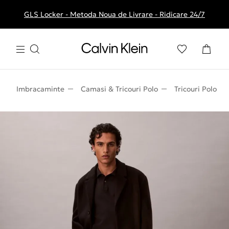
GLS Locker - Metoda Noua de Livrare - Ridicare 24/7
Livrare gratuita la comenzile de peste 250 RON
Imbracaminte
Camasi & Tricouri Polo
Tricouri Polo