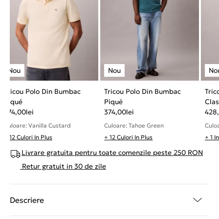
Tricou Polo Din Bumbac
Tricou Polo Din Bumbac
Tric
Piqué
Piqué
Clas
374,00
lei
374,00
lei
Waf
428
Culoare: Vanilla Custard
Culoare: Tahoe Green
Culoa
+ 12 Culori In Plus
+ 12 Culori In Plus
+ 1 I
Livrare gratuita pentru toate comenzile peste 250 RON
Retur gratuit in 30 de zile
Descriere