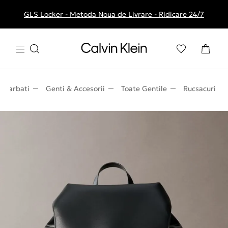
GLS Locker - Metoda Noua de Livrare - Ridicare 24/7
Livrare gratuita la comenzile de peste 250 RON
Barbati
Genti & Accesorii
Toate Gentile
Rucsacuri