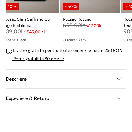
Rucsac Slim Saffiano Cu
Rucsac Rotund
Ruc
695,00
lei
Logo Emblema
Text
417,00
lei
909,00
lei
90
545,00
lei
Culoare: Black
Culoare: Black
Culoa
Livrare gratuita pentru toate comenzile peste 250 RON
Retur gratuit in 30 de zile
Descriere
Expediere & Retururi