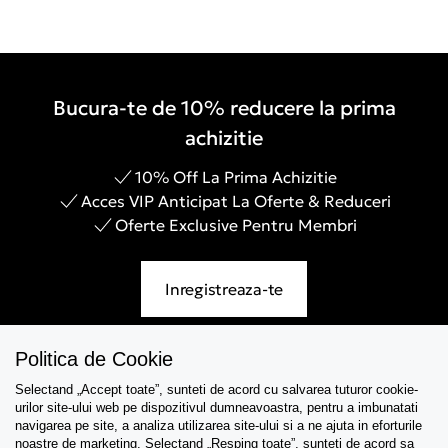
Bucura-te de 10% reducere la prima
achizitie
10% Off La Prima Achizitie
Acces VIP Anticipat La Oferte & Reduceri
Oferte Exclusive Pentru Membri
Inregistreaza-te
Politica de Cookie
Selectand „Accept toate”, sunteti de acord cu salvarea tuturor cookie-
Asistenta
urilor site-ului web pe dispozitivul dumneavoastra, pentru a imbunatati
navigarea pe site, a analiza utilizarea site-ului si a ne ajuta in eforturile
Colectii
noastre de marketing. Selectand „Resping toate”, sunteti de acord sa