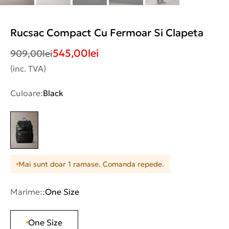
Rucsac Compact Cu Fermoar Si Clapeta
545,00
lei
909,00
lei
(inc. TVA)
Culoare:
Black
Mai sunt doar 1 ramase. Comanda repede.
Marime::
One Size
One Size