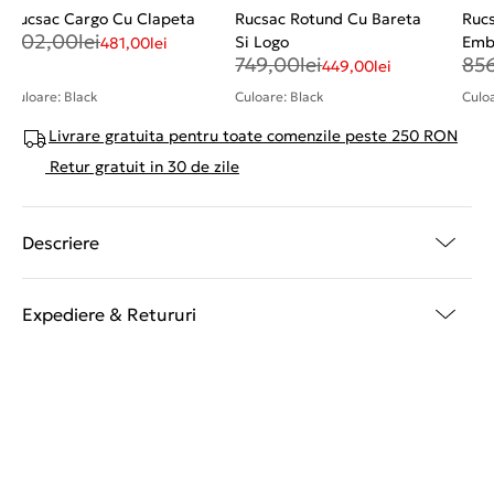
Rucsac Cargo Cu Clapeta
Rucsac Rotund Cu Bareta
Ruc
802,00
lei
Si Logo
Emb
481,00
lei
749,00
lei
85
Sup
449,00
lei
Culoare: Black
Culoare: Black
Culoa
Livrare gratuita pentru toate comenzile peste 250 RON
Retur gratuit in 30 de zile
Descriere
Expediere & Retururi