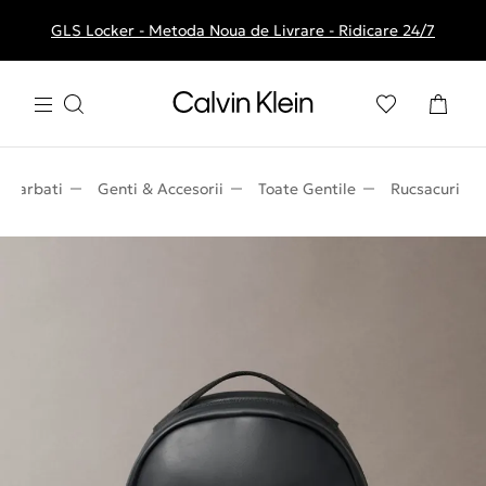
GLS Locker - Metoda Noua de Livrare - Ridicare 24/7
Livrare gratuita la comenzile de peste 250 RON
Barbati
Genti & Accesorii
Toate Gentile
Rucsacuri