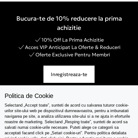
Bucura-te de 10% reducere la prima
achizitie
10% Off La Prima Achizitie
Acces VIP Anticipat La Oferte & Reduceri
Oferte Exclusive Pentru Membri
Inregistreaza-te
Politica de Cookie
Selectand „Accept toate”, sunteti de acord cu salvarea tuturor cookie-
Asistenta
urilor site-ului web pe dispozitivul dumneavoastra, pentru a imbunatati
navigarea pe site, a analiza utilizarea site-ului si a ne ajuta in eforturile
Colectii
noastre de marketing. Selectand „Resping toate”, sunteti de acord sa
salvati numai cookie-urile necesare. Puteti alege ce categorii sa
acceptati facand click pe „Setari cookie-uri”. Pentru politica detaliata
Tips & Guides