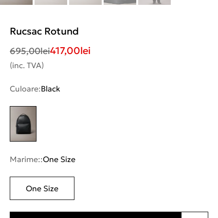
Rucsac Rotund
417,00
lei
695,00
lei
(inc. TVA)
Culoare:
Black
Marime::
One Size
One Size