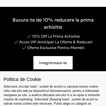
Bucura-te de 10% reducere la prima
achizitie
10% Off La Prima Achizitie
Acces VIP Anticipat La Oferte & Reduceri
Oferte Exclusive Pentru Membri
Inregistreaza-te
Politica de Cookie
Selectand „Accept toate”, sunteti de acord cu salvarea tuturor cookie-
Asistenta
urilor site-ului web pe dispozitivul dumneavoastra, pentru a imbunatati
navigarea pe site, a analiza utilizarea site-ului si a ne ajuta in eforturile
Colectii
noastre de marketing. Selectand „Resping toate”, sunteti de acord sa
salvati numai cookie-urile necesare. Puteti alege ce categorii sa