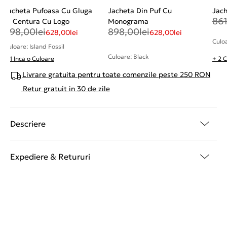
Jacheta Pufoasa Cu Gluga
Jacheta Din Puf Cu
Jach
86
Si Centura Cu Logo
Monograma
898,00
lei
898,00
lei
628,00
lei
628,00
lei
Culoa
Culoare: Island Fossil
Culoare: Black
+ 1 Inca o Culoare
+ 2 C
Livrare gratuita pentru toate comenzile peste 250 RON
Retur gratuit in 30 de zile
Descriere
Expediere & Retururi