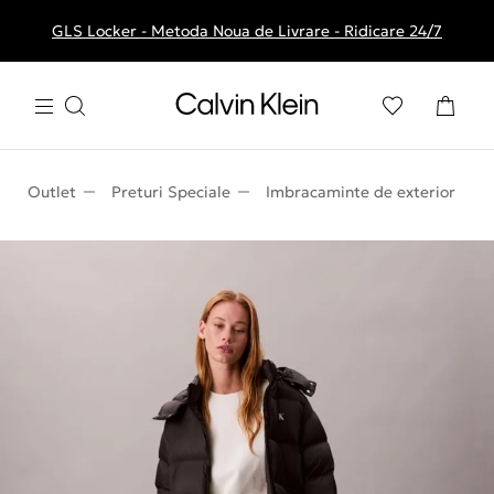
GLS Locker - Metoda Noua de Livrare - Ridicare 24/7
Livrare gratuita la comenzile de peste 250 RON
Outlet
Preturi Speciale
Imbracaminte de exterior