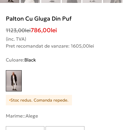
Palton Cu Gluga Din Puf
786,00
lei
1123,00
lei
(inc. TVA)
Pret recomandat de vanzare: 1605,00lei
Culoare:
Black
Stoc redus. Comanda repede.
Marime::
Alege