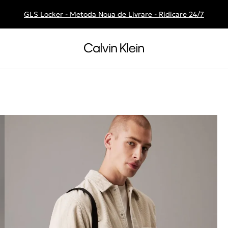
GLS Locker - Metoda Noua de Livrare - Ridicare 24/7
Livrare gratuita la comenzile de peste 250 RON