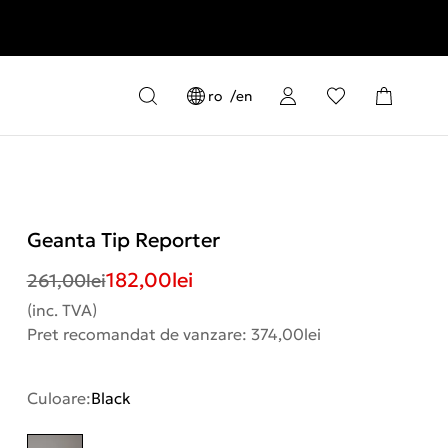
ro
en
Geanta Tip Reporter
182,00
lei
261,00
lei
(inc. TVA)
Pret recomandat de vanzare: 374,00lei
Culoare:
Black