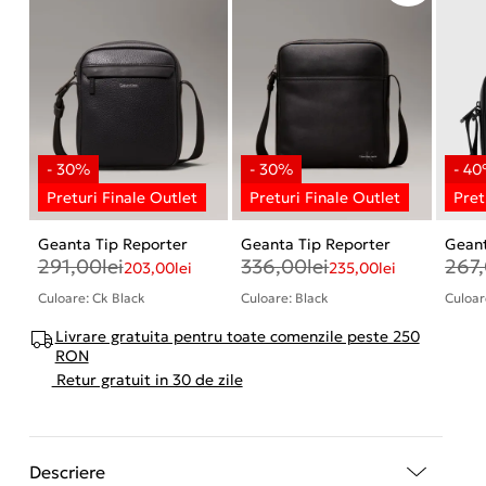
Geanta Tip Reporter
Geanta Tip Reporter
Geant
291,00
lei
336,00
lei
267
203,00
lei
235,00
lei
Culoare: Ck Black
Culoare: Black
Culoar
Livrare gratuita pentru toate comenzile peste 250
RON
Retur gratuit in 30 de zile
Descriere