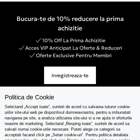
Bucura-te de 10% reducere la prima
achizitie
10% Off La Prima Achizitie
Acces VIP Anticipat La Oferte & Reduceri
Oferte Exclusive Pentru Membri
Inregistreaza-te
Politica de Cookie
Selectand „Accept toate”, sunteti de acord cu salvarea tuturor cookie-
Asistenta
urilor site-ului web pe dispozitivul dumneavoastra, pentru a imbunatati
navigarea pe site, a analiza utilizarea site-ului si a ne ajuta in eforturile
Colectii
noastre de marketing. Selectand „Resping toate”, sunteti de acord sa
salvati numai cookie-urile necesare. Puteti alege ce categorii sa
acceptati facand click pe „Setari cookie-uri”. Pentru politica detaliata
Tips & Guides