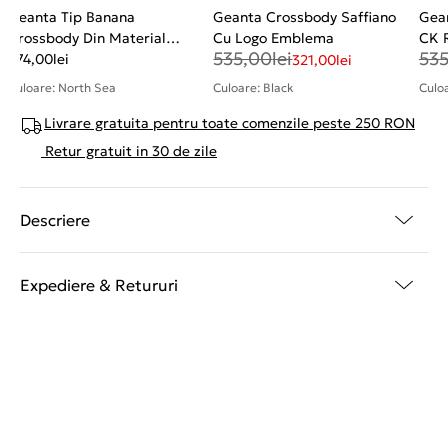
Geanta Tip Banana
Geanta Crossbody Saffiano
Gea
Crossbody Din Material
Cu Logo Emblema
CK R
535,00
lei
53
Textil Cu Logo Grafic
374,00
lei
321,00
lei
Culoare: North Sea
Culoare: Black
Culoa
Livrare gratuita pentru toate comenzile peste 250 RON
Retur gratuit in 30 de zile
Descriere
Expediere & Retururi