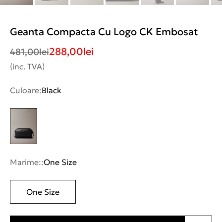
Geanta Compacta Cu Logo CK Embosat
288,00
lei
481,00
lei
(inc. TVA)
Culoare:
Black
Marime::
One Size
One Size