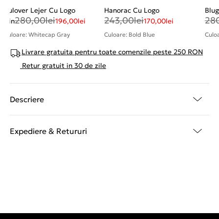
Pulover Lejer Cu Logo
Hanorac Cu Logo
Blug
280,00
lei
243,00
lei
28
Din
196,00
lei
170,00
lei
Culoare: Whitecap Gray
Culoare: Bold Blue
Culo
Livrare gratuita pentru toate comenzile peste 250 RON
Retur gratuit in 30 de zile
Descriere
Expediere & Retururi