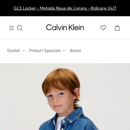
GLS Locker - Metoda Noua de Livrare - Ridicare 24/7
Livrare gratuita la comenzile de peste 250 RON
Outlet
Preturi Speciale
Baieti