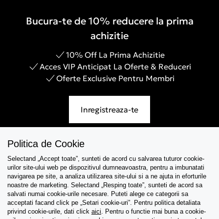
Bucura-te de 10% reducere la prima
achizitie
10% Off La Prima Achizitie
Acces VIP Anticipat La Oferte & Reduceri
Oferte Exclusive Pentru Membri
Inregistreaza-te
Politica de Cookie
Selectand „Accept toate”, sunteti de acord cu salvarea tuturor cookie-
Asistenta
urilor site-ului web pe dispozitivul dumneavoastra, pentru a imbunatati
navigarea pe site, a analiza utilizarea site-ului si a ne ajuta in eforturile
Colectii
noastre de marketing. Selectand „Resping toate”, sunteti de acord sa
salvati numai cookie-urile necesare. Puteti alege ce categorii sa
acceptati facand click pe „Setari cookie-uri”. Pentru politica detaliata
Tips & Guides
privind cookie-urile, dati click
aici
. Pentru o functie mai buna a cookie-