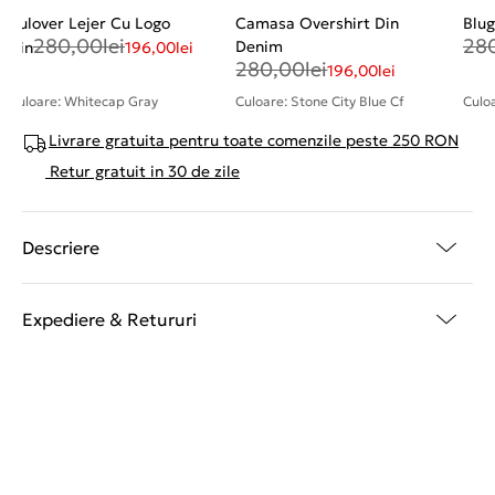
Pulover Lejer Cu Logo
Camasa Overshirt Din
Blug
280,00
lei
28
Denim
Din
196,00
lei
280,00
lei
196,00
lei
Culoare: Whitecap Gray
Culoare: Stone City Blue Cf
Culo
Livrare gratuita pentru toate comenzile peste 250 RON
Retur gratuit in 30 de zile
Descriere
Expediere & Retururi