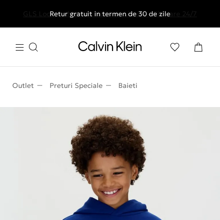
GLS Locker - Metoda Noua de Livrare - Ridicare 24/7
Livrare gratuita la comenzile de peste 250 RON
Retur gratuit in termen de 30 de zile
Outlet
Preturi Speciale
Baieti