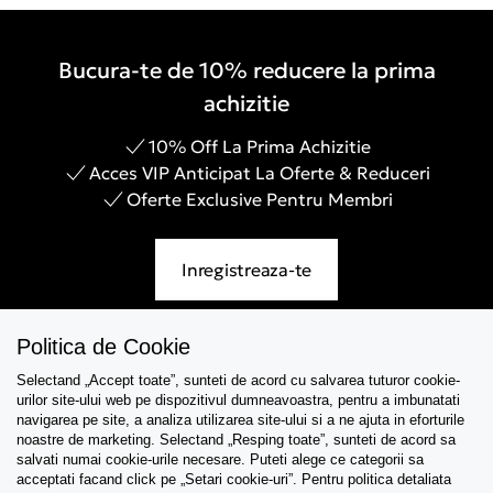
Bucura-te de 10% reducere la prima
achizitie
10% Off La Prima Achizitie
Acces VIP Anticipat La Oferte & Reduceri
Oferte Exclusive Pentru Membri
Inregistreaza-te
Politica de Cookie
Selectand „Accept toate”, sunteti de acord cu salvarea tuturor cookie-
Asistenta
urilor site-ului web pe dispozitivul dumneavoastra, pentru a imbunatati
navigarea pe site, a analiza utilizarea site-ului si a ne ajuta in eforturile
Colectii
noastre de marketing. Selectand „Resping toate”, sunteti de acord sa
salvati numai cookie-urile necesare. Puteti alege ce categorii sa
acceptati facand click pe „Setari cookie-uri”. Pentru politica detaliata
Tips & Guides