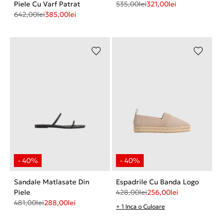
Piele Cu Varf Patrat
535,00
lei
321,00
lei
642,00
lei
385,00
lei
Sandale Matlasate Din
Espadrile Cu Banda Logo
Piele
428,00
lei
256,00
lei
481,00
lei
288,00
lei
+ 1 Inca o Culoare