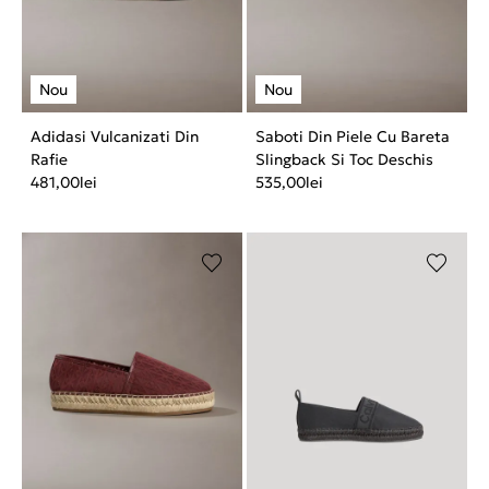
Adidasi Vulcanizati Din
Saboti Din Piele Cu Bareta
Rafie
Slingback Si Toc Deschis
481,00
lei
535,00
lei