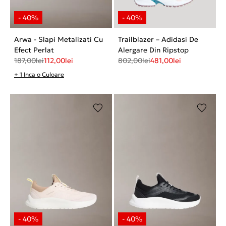
Arwa - Slapi Metalizati Cu
Trailblazer – Adidasi De
Efect Perlat
Alergare Din Ripstop
187,00
lei
112,00
lei
802,00
lei
481,00
lei
+ 1 Inca o Culoare