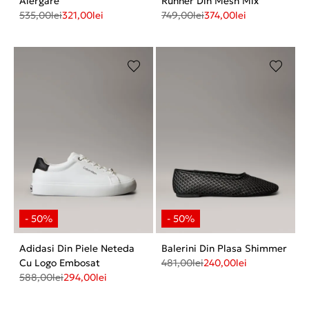
Alergare
Runner Din Mesh Mix
535,00
lei
321,00
lei
749,00
lei
374,00
lei
Adidasi Din Piele Neteda
Balerini Din Plasa Shimmer
Cu Logo Embosat
481,00
lei
240,00
lei
588,00
lei
294,00
lei