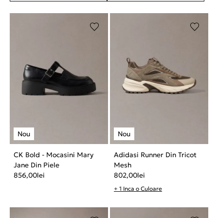
CK Bold - Mocasini Mary
Adidasi Runner Din Tricot
Jane Din Piele
Mesh
856,00
lei
802,00
lei
+ 1 Inca o Culoare