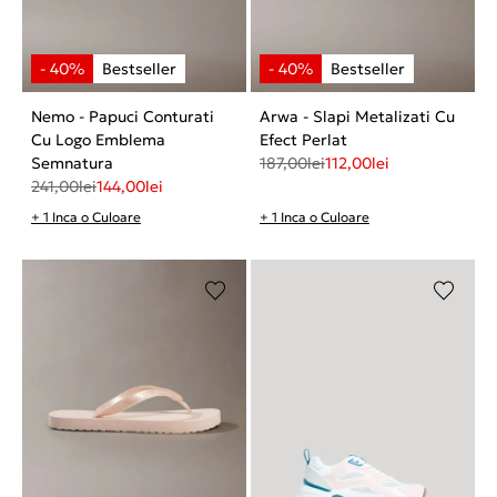
Nemo - Papuci Conturati
Arwa - Slapi Metalizati Cu
Cu Logo Emblema
Efect Perlat
Semnatura
187,00
lei
112,00
lei
241,00
lei
144,00
lei
+ 1 Inca o Culoare
+ 1 Inca o Culoare