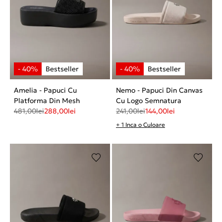
Amelia - Papuci Cu
Nemo - Papuci Din Canvas
Platforma Din Mesh
Cu Logo Semnatura
481,00
lei
288,00
lei
241,00
lei
144,00
lei
+ 1 Inca o Culoare