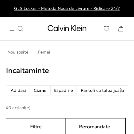
GLS Locker - Metoda Noua de Livrare - Ridicare 24/7
Livrare gratuita la comenzile de peste 250 RON
Nou sosite
Femei
Incaltaminte
Adidasi
Cizme
Espadrile
Pantofi cu talpa joasa
P
40 articol(e)
Filtre
Recomandate