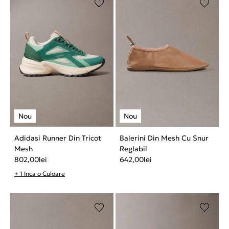
Adidasi Runner Din Tricot
Balerini Din Mesh Cu Snur
Mesh
Reglabil
802,00
lei
642,00
lei
+ 1 Inca o Culoare