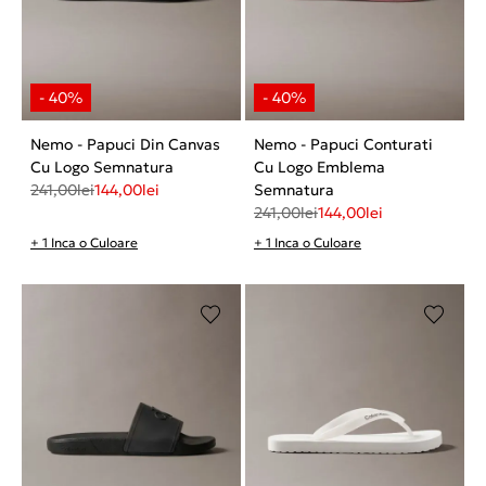
Nemo - Papuci Din Canvas
Nemo - Papuci Conturati
Cu Logo Semnatura
Cu Logo Emblema
241,00
lei
144,00
lei
Semnatura
241,00
lei
144,00
lei
+ 1 Inca o Culoare
+ 1 Inca o Culoare