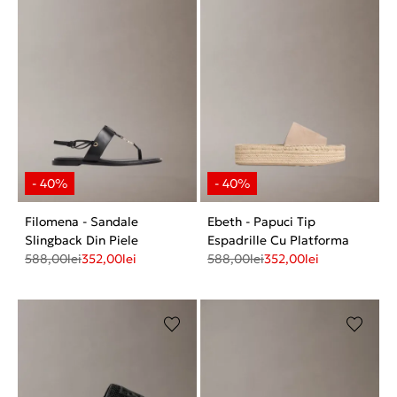
Filomena - Sandale
Ebeth - Papuci Tip
Slingback Din Piele
Espadrille Cu Platforma
588,00
lei
352,00
lei
588,00
lei
352,00
lei