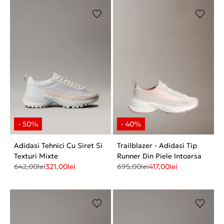
Adidasi Tehnici Cu Siret Si
Trailblazer - Adidasi Tip
Texturi Mixte
Runner Din Piele Intoarsa
642,00
lei
321,00
lei
695,00
lei
417,00
lei