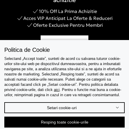
achizitie
10% Off La Prima Achizitie
Acces VIP Anticipat La Oferte & Reduceri
Oferte Exclusive Pentru Membri
Inregistreaza-te
Politica de Cookie
Selectand „Accept toate”, sunteti de acord cu salvarea tuturor cookie-
urilor site-ului web pe dispozitivul dumneavoastra, pentru a imbunatati
navigarea pe site, a analiza utilizarea site-ului si a ne ajuta in eforturile
Asistenta
noastre de marketing. Selectand „Resping toate”, sunteti de acord sa
salvati numai cookie-urile necesare. Puteti alege ce categorii sa
acceptati facand click pe „Setari cookie-uri”. Pentru politica detaliata
Colectii
privind cookie-urile, dati click
aici
. Pentru o functie mai buna a cookie-
urilor, reimprimati pagina in cazul in care va retrageti consimtamantul.
Tips & Guides
Setari cookie-uri
Despre noi
Resping toate cookie-urile