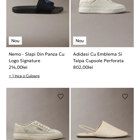
Nemo - Slapi Din Panza Cu
Adidasi Cu Emblema Si
Logo Signature
Talpa Cupsole Perforata
214,00
lei
802,00
lei
+ 1 Inca o Culoare