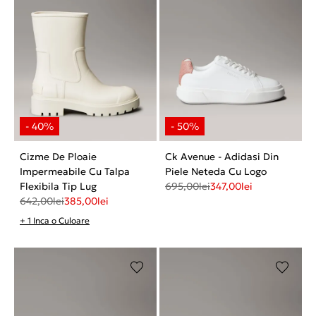
Cizme De Ploaie
Ck Avenue - Adidasi Din
Impermeabile Cu Talpa
Piele Neteda Cu Logo
Flexibila Tip Lug
695,00
lei
347,00
lei
642,00
lei
385,00
lei
+ 1 Inca o Culoare