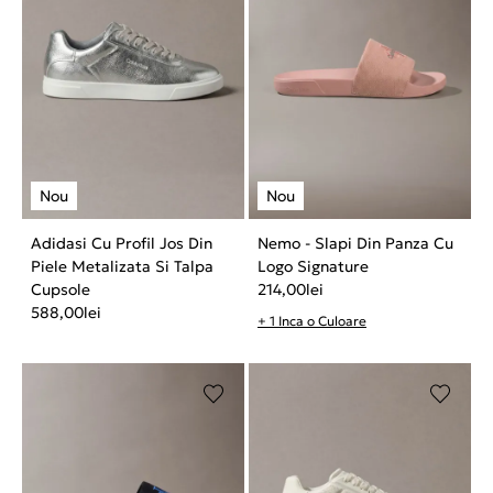
Adidasi Cu Profil Jos Din
Nemo - Slapi Din Panza Cu
Piele Metalizata Si Talpa
Logo Signature
Cupsole
214,00
lei
588,00
lei
+ 1 Inca o Culoare