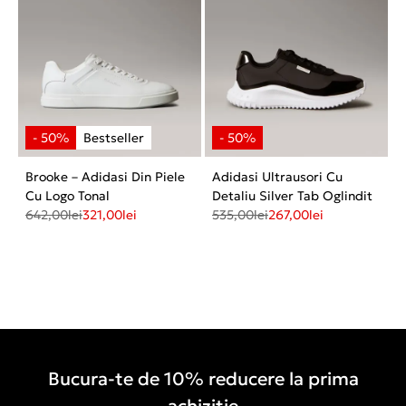
Brooke – Adidasi Din Piele
Adidasi Ultrausori Cu
Cu Logo Tonal
Detaliu Silver Tab Oglindit
642,00
lei
321,00
lei
535,00
lei
267,00
lei
Bucura-te de 10% reducere la prima