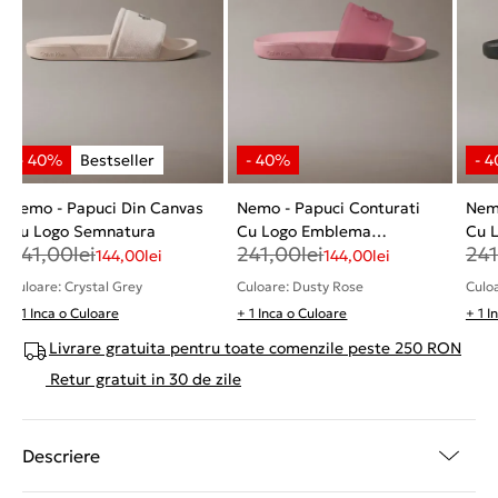
Nemo - Papuci Din Canvas
Nemo - Papuci Conturati
Nemo
Cu Logo Semnatura
Cu Logo Emblema
Cu 
241,00
lei
241,00
lei
241
Semnatura
Sem
144,00
lei
144,00
lei
Culoare: Crystal Grey
Culoare: Dusty Rose
Culoa
+ 1 Inca o Culoare
+ 1 Inca o Culoare
+ 1 I
Livrare gratuita pentru toate comenzile peste 250 RON
Retur gratuit in 30 de zile
Descriere