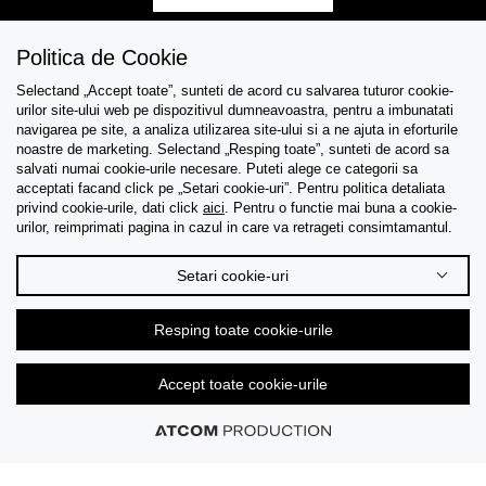
Politica de Cookie
Selectand „Accept toate”, sunteti de acord cu salvarea tuturor cookie-
Asistenta
urilor site-ului web pe dispozitivul dumneavoastra, pentru a imbunatati
navigarea pe site, a analiza utilizarea site-ului si a ne ajuta in eforturile
Colectii
noastre de marketing. Selectand „Resping toate”, sunteti de acord sa
salvati numai cookie-urile necesare. Puteti alege ce categorii sa
acceptati facand click pe „Setari cookie-uri”. Pentru politica detaliata
Tips & Guides
privind cookie-urile, dati click
aici
. Pentru o functie mai buna a cookie-
urilor, reimprimati pagina in cazul in care va retrageti consimtamantul.
Despre noi
Setari cookie-uri
Limba
Resping toate cookie-urile
Accept toate cookie-urile
© 2026 CK Stores B.V. Toate drepturile rezervate.