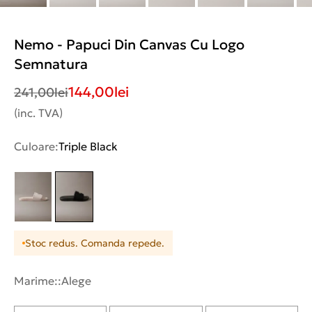
Nemo - Papuci Din Canvas Cu Logo
Semnatura
144,00
lei
241,00
lei
(inc. TVA)
Culoare:
Triple Black
Stoc redus. Comanda repede.
Marime::
Alege