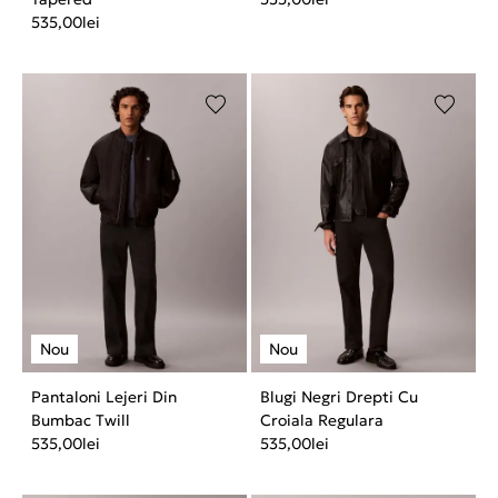
535,00
lei
Pantaloni Lejeri Din
Blugi Negri Drepti Cu
Bumbac Twill
Croiala Regulara
535,00
lei
535,00
lei