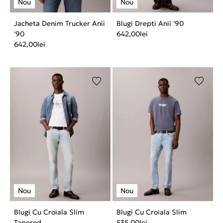
Jacheta Denim Trucker Anii
Blugi Drepti Anii '90
'90
642,00
lei
642,00
lei
Blugi Cu Croiala Slim
Blugi Cu Croiala Slim
Tapered
535,00
lei