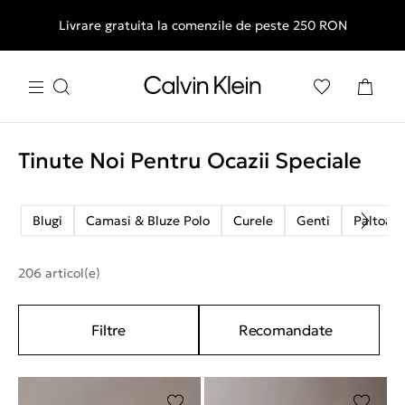
Livrare gratuita la comenzile de peste 250 RON
Tinute Noi Pentru Ocazii Speciale
Blugi
Camasi & Bluze Polo
Curele
Genti
Paltoan
206 articol(e)
Filtre
Recomandate