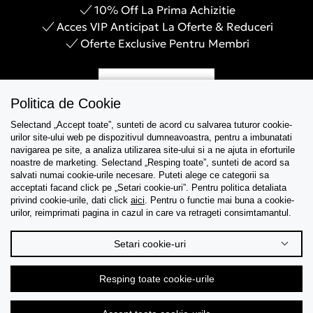
10% Off La Prima Achizitie
Acces VIP Anticipat La Oferte & Reduceri
Oferte Exclusive Pentru Membri
Inregistreaza-te
Politica de Cookie
Selectand „Accept toate”, sunteti de acord cu salvarea tuturor cookie-
urilor site-ului web pe dispozitivul dumneavoastra, pentru a imbunatati
navigarea pe site, a analiza utilizarea site-ului si a ne ajuta in eforturile
Asistenta
noastre de marketing. Selectand „Resping toate”, sunteti de acord sa
salvati numai cookie-urile necesare. Puteti alege ce categorii sa
acceptati facand click pe „Setari cookie-uri”. Pentru politica detaliata
Colectii
privind cookie-urile, dati click
aici
. Pentru o functie mai buna a cookie-
urilor, reimprimati pagina in cazul in care va retrageti consimtamantul.
Tips & Guides
Setari cookie-uri
Despre noi
Resping toate cookie-urile
Limba