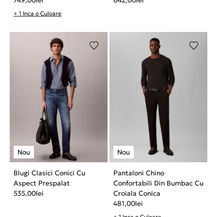
+ 1 Inca o Culoare
Blugi Clasici Conici Cu
Pantaloni Chino
Aspect Prespalat
Confortabili Din Bumbac Cu
535,00
lei
Croiala Conica
481,00
lei
+ 1 Inca o Culoare