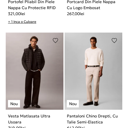
Portofel Pliabil Din Piele
Portcard Din Piele Nappa
Nappa Cu Protectie RFID
Cu Logo Embosat
321,00
lei
267,00
lei
+ 1 Inca o Culoare
Vesta Matlasata Ultra
Pantaloni Chino Drepti, Cu
Usoara
Talie Semi-Elastica
749,00
lei
642,00
lei