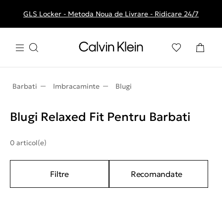
GLS Locker - Metoda Noua de Livrare - Ridicare 24/7
Livrare gratuita la comenzile de peste 250 RON
Barbati
Imbracaminte
Blugi
Blugi Relaxed Fit Pentru Barbati
0 articol(e)
Filtre
Recomandate