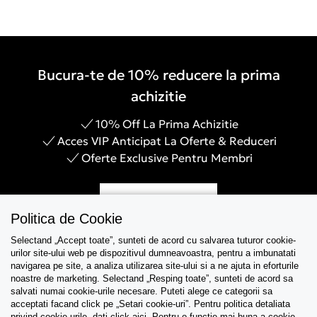
Bucura-te de 10% reducere la prima
achizitie
10% Off La Prima Achizitie
Acces VIP Anticipat La Oferte & Reduceri
Oferte Exclusive Pentru Membri
Inregistreaza-te
Politica de Cookie
Selectand „Accept toate”, sunteti de acord cu salvarea tuturor cookie-
urilor site-ului web pe dispozitivul dumneavoastra, pentru a imbunatati
navigarea pe site, a analiza utilizarea site-ului si a ne ajuta in eforturile
Asistenta
noastre de marketing. Selectand „Resping toate”, sunteti de acord sa
salvati numai cookie-urile necesare. Puteti alege ce categorii sa
acceptati facand click pe „Setari cookie-uri”. Pentru politica detaliata
Colectii
privind cookie-urile, dati click
aici
. Pentru o functie mai buna a cookie-