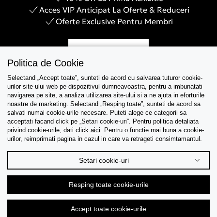
Acces VIP Anticipat La Oferte & Reduceri
Oferte Exclusive Pentru Membri
Inregistreaza-te
Politica de Cookie
Selectand „Accept toate”, sunteti de acord cu salvarea tuturor cookie-
urilor site-ului web pe dispozitivul dumneavoastra, pentru a imbunatati
navigarea pe site, a analiza utilizarea site-ului si a ne ajuta in eforturile
Asistenta
noastre de marketing. Selectand „Resping toate”, sunteti de acord sa
salvati numai cookie-urile necesare. Puteti alege ce categorii sa
acceptati facand click pe „Setari cookie-uri”. Pentru politica detaliata
Colectii
privind cookie-urile, dati click
aici
. Pentru o functie mai buna a cookie-
urilor, reimprimati pagina in cazul in care va retrageti consimtamantul.
Tips & Guides
Setari cookie-uri
Despre noi
Resping toate cookie-urile
Limba
Accept toate cookie-urile