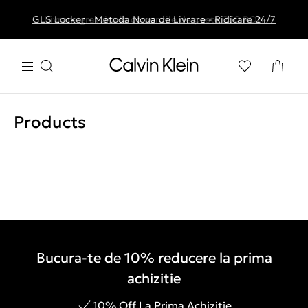
GLS Locker - Metoda Noua de Livrare - Ridicare 24/7
Livrare gratuita la comenzile de peste 250 RON
Products
Bucura-te de 10% reducere la prima
achizitie
10% Off La Prima Achizitie